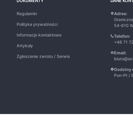
DOKUMENTY
DANE KON
Regulamin
Adres:
Graniczn
Polityka prywatności
54-610 W
Informacje kontaktowe
Telefon:
+48 71 7
Artykuły
Email:
Zgłoszenie zwrotu / Serwis
biuro@ac
Godziny 
Pon-Pt / 