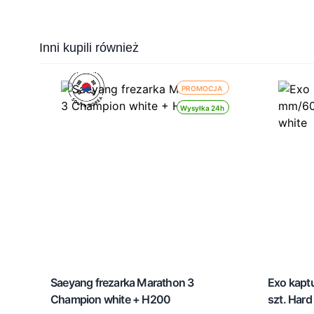
Press to skip carousel
Inni kupili również
PROMOCJA
Wysyłka 24h
Saeyang frezarka Marathon 3
Exo kapt
Champion white + H200
szt. Hard