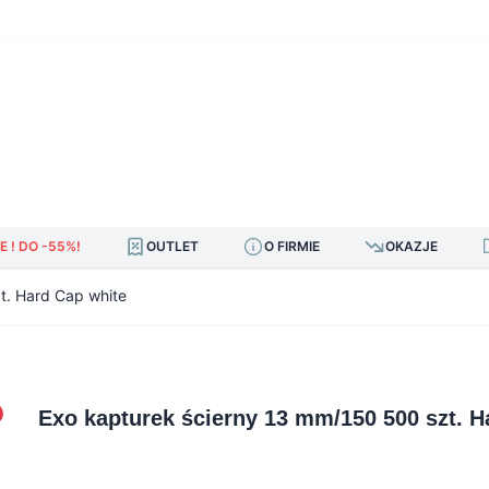
E ! DO -55%!
OUTLET
O FIRMIE
OKAZJE
t. Hard Cap white
Exo kapturek ścierny 13 mm/150 500 szt. H