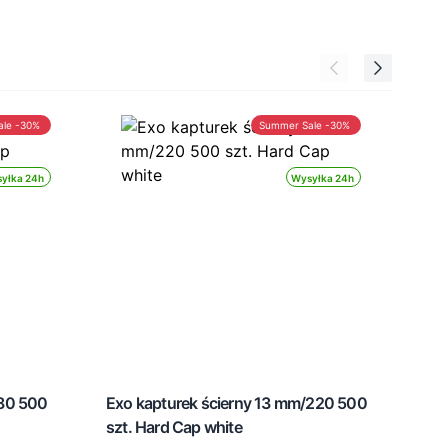
ale -30%
Summer Sale -30%
yłka 24h
Wysyłka 24h
/80 500
Exo kapturek ścierny 13 mm/220 500
szt. Hard Cap white