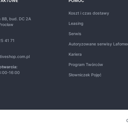
TAKTOWE
POMOC
Koszt i czas dostawy
a 8B, bud. DC 2A
Leasing
rocław
Serwis
25 41 71
Autoryzowane serwisy Lafome
Kariera
tiveshop.com.pl
Program Twórców
otwarcia:
8:00-16:00
Słowniczek Pojęć