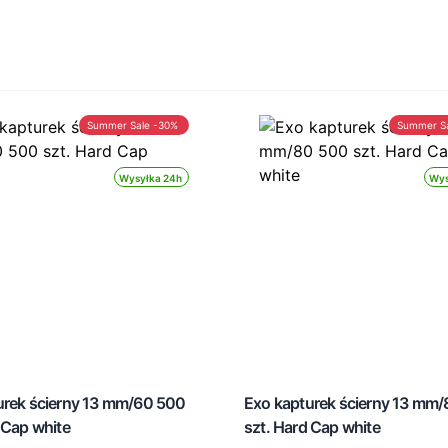
Summer Sale -30%
Summer S
Wysyłka 24h
Wys
urek ścierny 13 mm/60 500
Exo kapturek ścierny 13 mm
 Cap white
szt. Hard Cap white