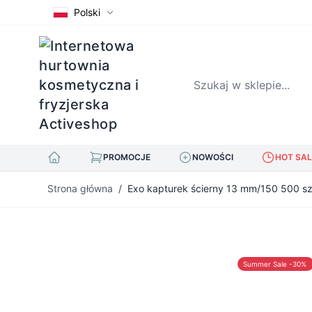
Polski
Szukaj w sklepie...
PROMOCJE
NOWOŚCI
HOT SAL
Przejdź do treści
Strona główna
/
Exo kapturek ścierny 13 mm/150 500 sz
Summer Sale -30%