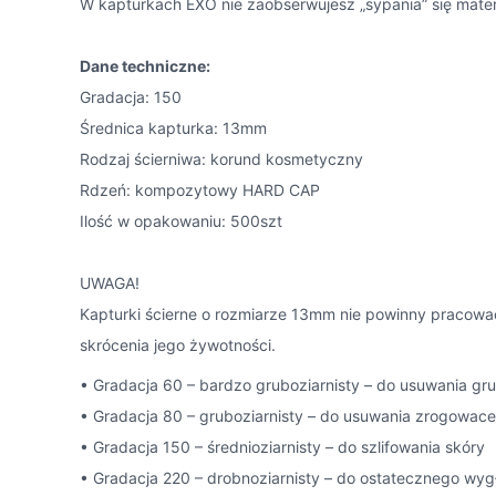
W kapturkach EXO nie zaobserwujesz „sypania” się materi
Dane techniczne:
Gradacja: 150
Średnica kapturka: 13mm
Rodzaj ścierniwa: korund kosmetyczny
Rdzeń: kompozytowy HARD CAP
Ilość w opakowaniu: 500szt
UWAGA!
Kapturki ścierne o rozmiarze 13mm nie powinny pracowa
skrócenia jego żywotności.
• Gradacja 60 – bardzo gruboziarnisty – do usuwania g
• Gradacja 80 – gruboziarnisty – do usuwania zrogowac
• Gradacja 150 – średnioziarnisty – do szlifowania skóry
• Gradacja 220 – drobnoziarnisty – do ostatecznego wyg