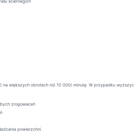
ału ściernego!!!
ć na większych obrotach niż 10 000/ minutę. W przypadku wyższych
rubych zrogowaceń
eń
ładzania powierzchni