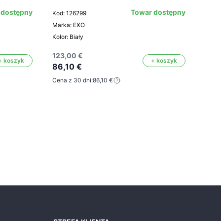
Exo 
 dostępny
Towar dostępny
Kod: 126299
szt.
Marka: EXO
Kolor: Biały
Kod: 
Mark
123,00 €
+ koszyk
+ koszyk
86,10 €
Kolor:
Cena z 30 dni:
86,10 €
115,
80,
Cena 