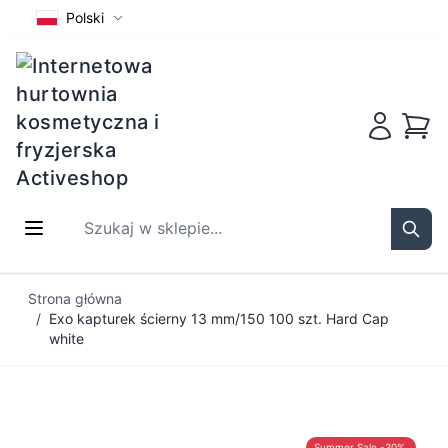
Polski
Koszy
Szukaj w sklepie...
Sear
Przejdź do treści
Strona główna
/
Exo kapturek ścierny 13 mm/150 100 szt. Hard Cap
white
Summer Sale -30%