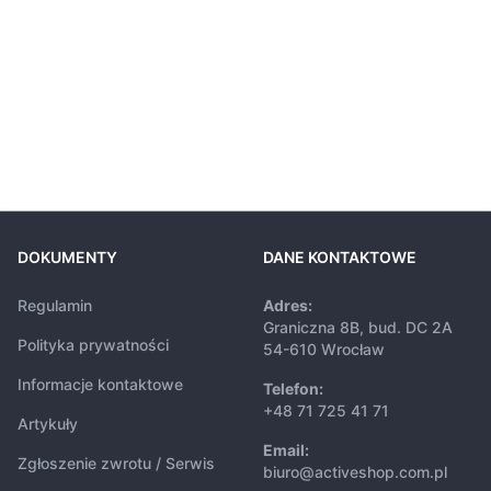
DOKUMENTY
DANE KONTAKTOWE
Regulamin
Adres:
Graniczna 8B, bud. DC 2A
Polityka prywatności
54-610 Wrocław
Informacje kontaktowe
Telefon:
+48 71 725 41 71
Artykuły
Email:
Zgłoszenie zwrotu / Serwis
biuro@activeshop.com.pl