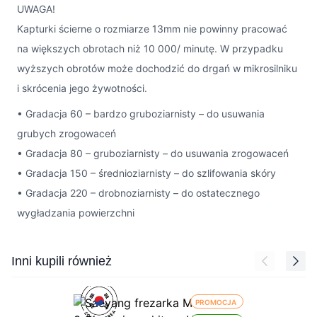
UWAGA!
Kapturki ścierne o rozmiarze 13mm nie powinny pracować
na większych obrotach niż 10 000/ minutę. W przypadku
wyższych obrotów może dochodzić do drgań w mikrosilniku
i skrócenia jego żywotności.
• Gradacja 60 – bardzo gruboziarnisty – do usuwania
grubych zrogowaceń
• Gradacja 80 – gruboziarnisty – do usuwania zrogowaceń
• Gradacja 150 – średnioziarnisty – do szlifowania skóry
• Gradacja 220 – drobnoziarnisty – do ostatecznego
wygładzania powierzchni
Press to skip carousel
Inni kupili również
PROMOCJA