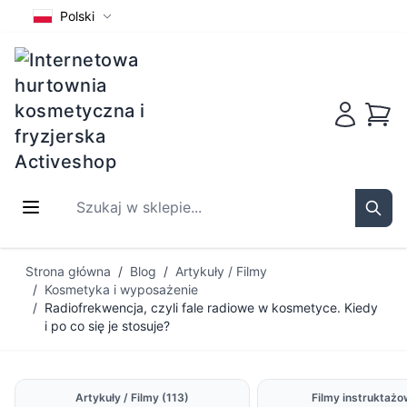
Polski
Koszy
Szukaj w sklepie...
Sear
Przejdź do treści
Strona główna
/
Blog
/
Artykuły / Filmy
/
Kosmetyka i wyposażenie
/
Radiofrekwencja, czyli fale radiowe w kosmetyce. Kiedy
i po co się je stosuje?
Artykuły / Filmy
(113)
Filmy instruktaż