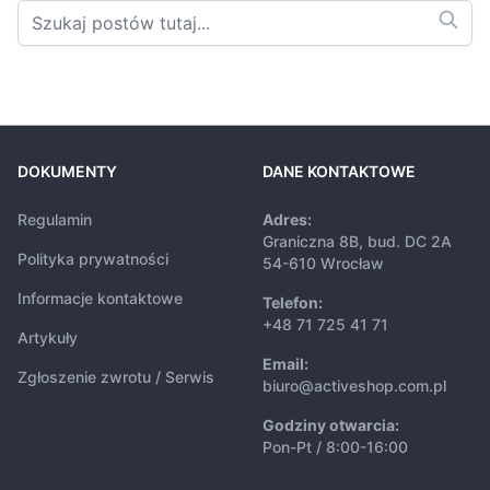
DOKUMENTY
DANE KONTAKTOWE
Regulamin
Adres:
Graniczna 8B, bud. DC 2A
Polityka prywatności
54-610 Wrocław
Informacje kontaktowe
Telefon:
+48 71 725 41 71
Artykuły
Email:
Zgłoszenie zwrotu / Serwis
biuro@activeshop.com.pl
Godziny otwarcia:
Pon-Pt / 8:00-16:00