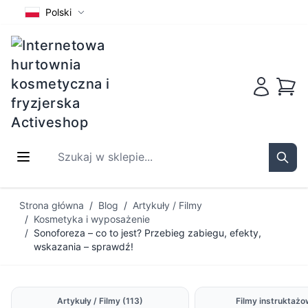
Polski
Koszy
Szukaj w sklepie...
Sear
Przejdź do treści
Strona główna
/
Blog
/
Artykuły / Filmy
/
Kosmetyka i wyposażenie
/
Sonoforeza – co to jest? Przebieg zabiegu, efekty,
wskazania – sprawdź!
Artykuły / Filmy
(113)
Filmy instruktaż