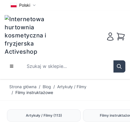
Polski
Koszy
Szukaj w sklepie...
Sear
Przejdź do treści
Strona główna
/
Blog
/
Artykuły / Filmy
/
Filmy instruktażowe
Artykuły / Filmy
(113)
Filmy instruktaż