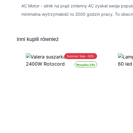
AC Motor - silnik na prąd zmienny AC zyskał swoja pop
minimalna wytrzymałość to 2000 godzin pracy. To obecnie
Press to skip carousel
Inni kupili również
Summer Sale -30%
Wysyłka 24h