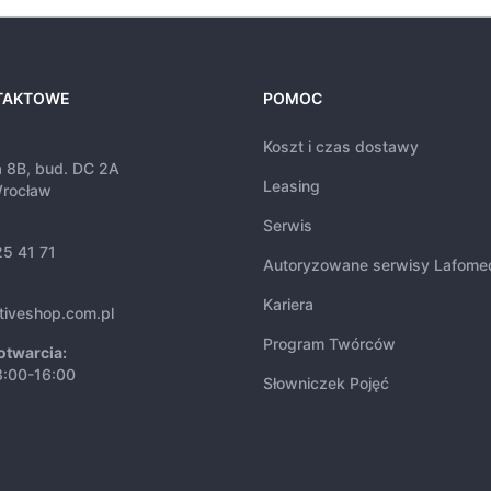
TAKTOWE
POMOC
Koszt i czas dostawy
a 8B, bud. DC 2A
Leasing
rocław
Serwis
25 41 71
Autoryzowane serwisy Lafome
Kariera
tiveshop.com.pl
Program Twórców
otwarcia:
8:00-16:00
Słowniczek Pojęć