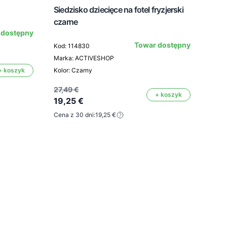
Siedzisko dziecięce na fotel fryzjerski
czarne
 dostępny
Saey
Towar dostępny
Kod: 114830
SDE
Marka: ACTIVESHOP
SDE
+ koszyk
Kolor: Czarny
SH3
27,49 €
+ koszyk
19,25 €
Kod:
Mark
Cena z 30 dni:
19,25 €
15,3
13,
Cena 