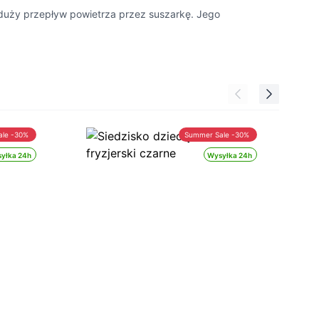
 duży przepływ powietrza przez suszarkę. Jego
ale -30%
Summer Sale -30%
yłka 24h
Wysyłka 24h