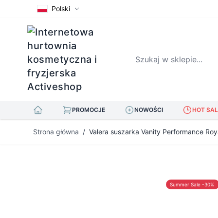
Polski
Szukaj w sklepie...
PROMOCJE
NOWOŚCI
HOT SAL
Przejdź do treści
Strona główna
/
Valera suszarka Vanity Performance Ro
Summer Sale -30%