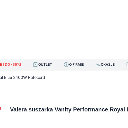
E ! DO -55%!
OUTLET
O FIRMIE
OKAZJE
yal Blue 2400W Rotocord
Valera suszarka Vanity Performance Royal