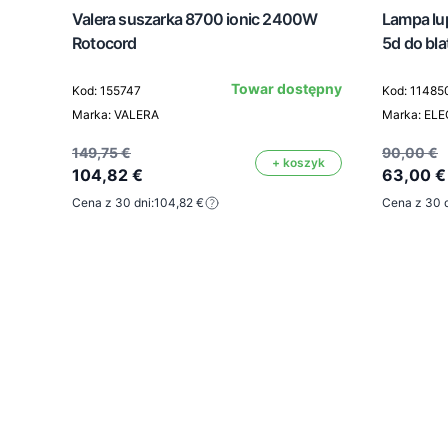
Valera suszarka 8700 ionic 2400W
Lampa lu
Rotocord
5d do bla
Towar dostępny
Kod: 155747
Kod: 11485
Marka: VALERA
Marka: EL
149,75 €
90,00 €
+ koszyk
104,82 €
63,00 €
Cena z 30 dni:
104,82 €
Cena z 30 d