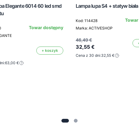
pa Elegante 6014 60 led smd
Lampa lupa S4 + statyw biała
tu
Towar
Kod: 114428
Towar dostępny
0
Marka: ACTIVESHOP
EGANTE
46,49 €
32,55 €
+ koszyk
Cena z 30 dni:
32,55 €
ni:
63,00 €