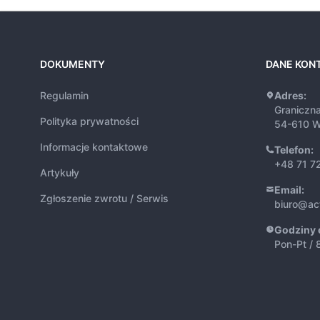
DOKUMENTY
DANE KON
Regulamin
Adres:
Graniczn
Polityka prywatności
54-610 W
Informacje kontaktowe
Telefon:
+48 71 7
Artykuły
Email:
Zgłoszenie zwrotu / Serwis
biuro@ac
Godziny 
Pon-Pt / 