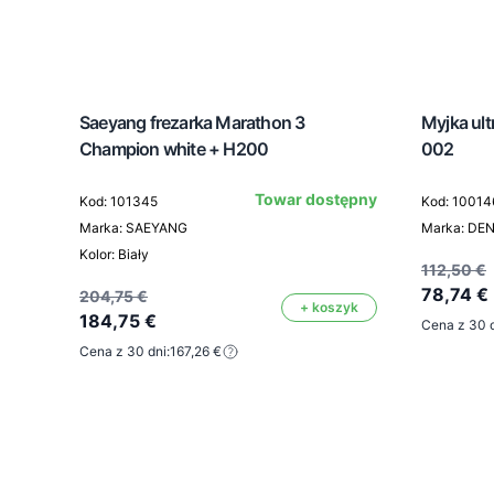
Saeyang frezarka Marathon 3
Myjka ul
Champion white + H200
002
Towar dostępny
Kod: 101345
Kod: 10014
Marka: SAEYANG
Marka: DE
Kolor: Biały
112,50 €
78,74 €
204,75 €
+ koszyk
184,75 €
Cena z 30 d
Cena z 30 dni:
167,26 €