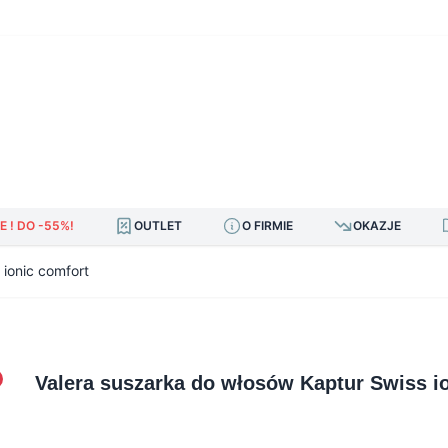
E ! DO -55%!
OUTLET
O FIRMIE
OKAZJE
 ionic comfort
Valera suszarka do włosów Kaptur Swiss i