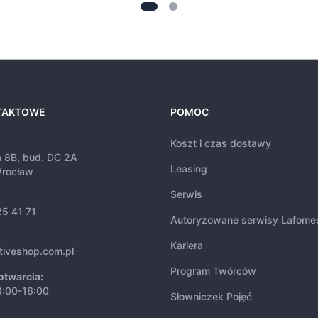
TAKTOWE
POMOC
Koszt i czas dostawy
a 8B, bud. DC 2A
Leasing
rocław
Serwis
25 41 71
Autoryzowane serwisy Lafome
Kariera
tiveshop.com.pl
Program Twórców
otwarcia:
8:00-16:00
Słowniczek Pojęć