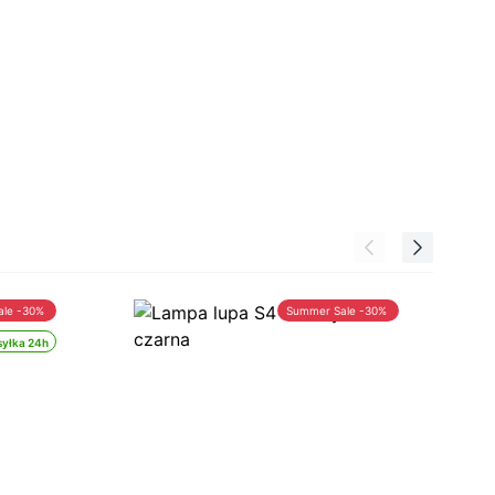
ale -30%
Summer Sale -30%
yłka 24h