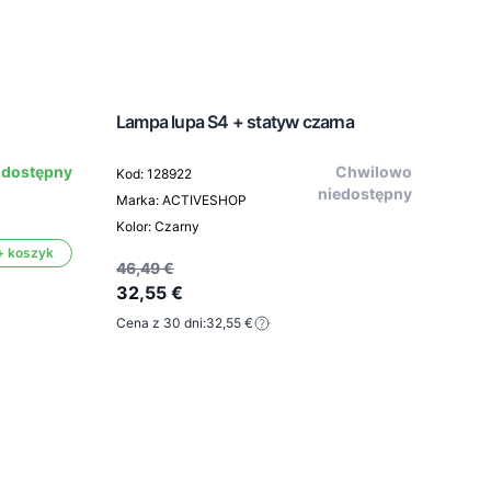
Lampa lupa S4 + statyw czarna
 dostępny
Chwilowo
Kod: 128922
Podn
niedostępny
Marka: ACTIVESHOP
biały
Kolor: Czarny
+ koszyk
Kod: 
46,49 €
32,55 €
Mark
Kolor:
Cena z 30 dni:
32,55 €
31,5
23,
Cena 