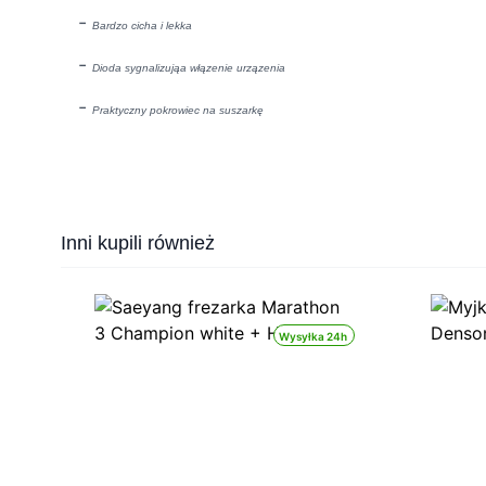
-
Bardzo cicha i lekka
-
Dioda sygnalizująa włązenie urzązenia
-
Praktyczny pokrowiec na suszarkę
Press to skip carousel
Inni kupili również
Wysyłka 24h