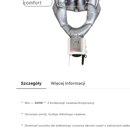
Szczegóły
Więcej informacji
-
-
Moc —
600W
3 kombinacje nawiewu/temperatury
-
Generator jonóq, funkcja chłodnego nawiewu
-
Doskonał suszarka dla delikatnego suszenia włosów nawet z założonymi wałk