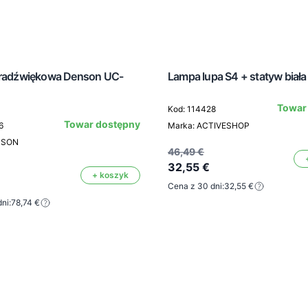
tradźwiękowa Denson UC-
Lampa lupa S4 + statyw biała
Towar
Kod: 114428
Towar dostępny
6
Marka: ACTIVESHOP
NSON
46,49 €
32,55 €
+ koszyk
Cena z 30 dni:
32,55 €
ni:
78,74 €