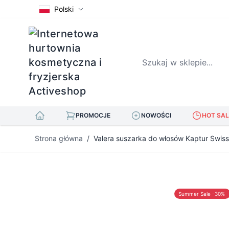
Polski
Szukaj w sklepie...
PROMOCJE
NOWOŚCI
HOT SAL
Przejdź do treści
Strona główna
/
Valera suszarka do włosów Kaptur Swiss
Summer Sale -30%