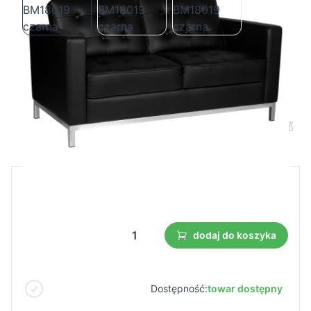
Sofa do poczekalni Gabbiano BM18019
czarna
Cena B2B
Cena detaliczna
499,75 €
dodaj do koszyka
Dostępność:
towar dostępny