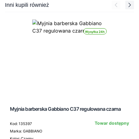
Press to skip carousel
Inni kupili również
Wysyłka 24h
Myjnia barberska Gabbiano C37 regulowana czarna
Towar dostępny
Kod: 135397
Marka: GABBIANO
Kolor: Czarny