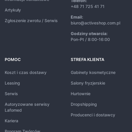
Telefon:
+48 71 725 41 71
Artykuły
Email:
Zgłoszenie zwrotu / Serwis
biuro@activeshop.com.pl
Godziny otwarcia:
Pon-Pt / 8:00-16:00
POMOC
STREFA KLIENTA
Koszt i czas dostawy
Gabinety kosmetyczne
Leasing
Salony fryzjerskie
Serwis
Hurtownie
Autoryzowane serwisy
Dropshipping
Lafomed
Producenci i dostawcy
Kariera
Program Twórców