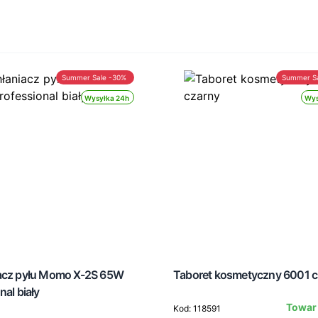
Summer Sale -30%
Summer S
Wysyłka 24h
Wys
acz pyłu Momo X-2S 65W
Taboret kosmetyczny 6001 c
nal biały
Towar
Kod: 118591