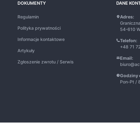
DOKUMENTY
DANE KON
Regulamin
Adres:
Graniczn
Polityka prywatności
54-610 W
Informacje kontaktowe
Telefon:
+48 71 7
Artykuły
Email:
Zgłoszenie zwrotu / Serwis
biuro@ac
Godziny 
Pon-Pt / 