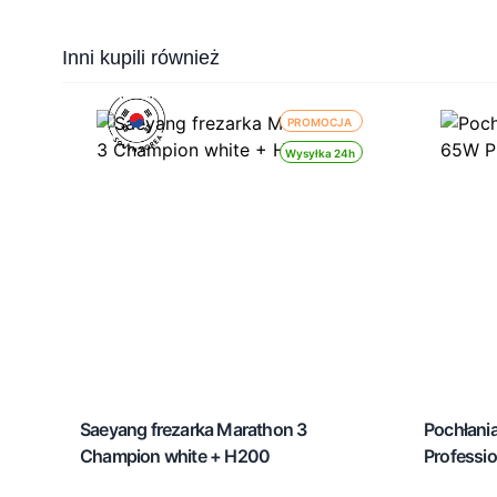
Press to skip carousel
Inni kupili również
PROMOCJA
Wysyłka 24h
Saeyang frezarka Marathon 3
Pochłani
Champion white + H200
Professio