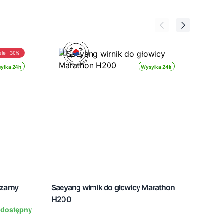
ale -30%
yłka 24h
Wysyłka 24h
zarny
Saeyang wirnik do głowicy Marathon
Pomo
H200
czar
 dostępny