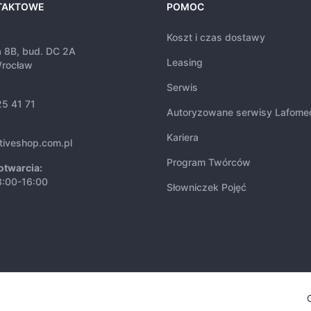
TAKTOWE
POMOC
Koszt i czas dostawy
a 8B, bud. DC 2A
Leasing
rocław
Serwis
25 41 71
Autoryzowane serwisy Lafome
Kariera
tiveshop.com.pl
Program Twórców
otwarcia:
8:00-16:00
Słowniczek Pojęć