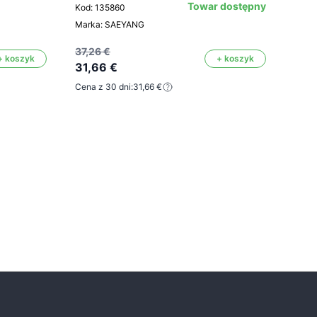
Towar dostępny
Kod: 135860
Marka: SAEYANG
Kod: 
Mark
37,26 €
+ koszyk
+ koszyk
Kolor
31,66 €
Cena z 30 dni:
31,66 €
42,5
29,
Cena 