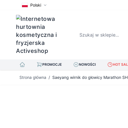
Polski
Szukaj w sklepie...
PROMOCJE
NOWOŚCI
HOT SAL
Przejdź do treści
Strona główna
/
Saeyang wirnik do głowicy Marathon S