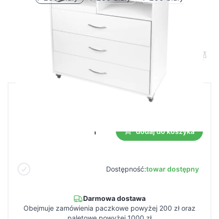
Pomocnik unit podologiczny Y-200 biały
Cena B2B
Cena detaliczna
224,99 €
dodaj do koszyka
Dostępność:
towar dostępny
Darmowa dostawa
Obejmuje zamówienia paczkowe powyżej 200 zł oraz
paletowe powyżej 1000 zł