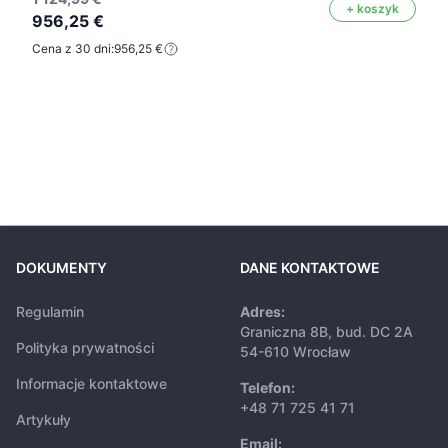
+ koszyk
956,25 €
Cena z 30 dni:
956,25 €
DOKUMENTY
DANE KONTAKTOWE
Regulamin
Adres:
Graniczna 8B, bud. DC 2A
Polityka prywatności
54-610 Wrocław
Informacje kontaktowe
Telefon:
+48 71 725 41 71
Artykuły
Email: