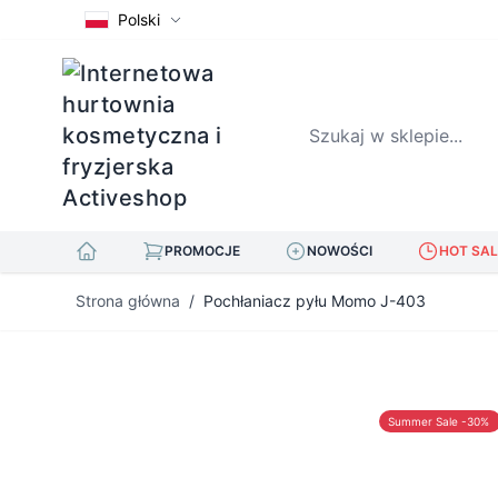
Polski
Szukaj w sklepie...
PROMOCJE
NOWOŚCI
HOT SAL
Przejdź do treści
Strona główna
/
Pochłaniacz pyłu Momo J-403
Summer Sale -30%