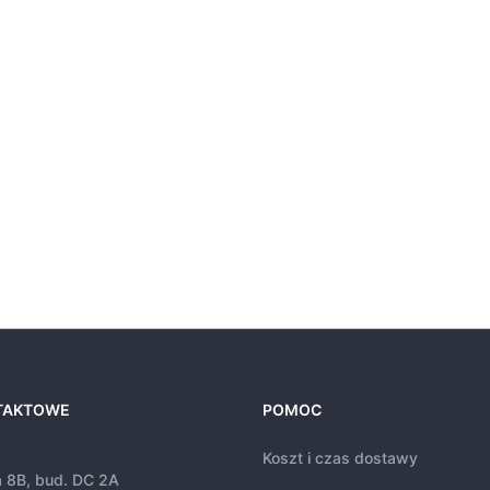
TAKTOWE
POMOC
Koszt i czas dostawy
a 8B, bud. DC 2A