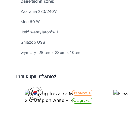
Dane techniczne:
Zasilanie 220/240V
Moc 60 W
Ilość wentylatorów 1
Gniazdo USB
wymiary: 28 cm x 23cm x 10cm
Press to skip carousel
Inni kupili również
PROMOCJA
Wysyłka 24h