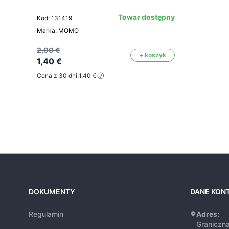
Towar dostępny
Kod: 131419
Marka: MOMO
2,00 €
+ koszyk
1,40 €
Cena z 30 dni:
1,40 €
DOKUMENTY
DANE KON
Regulamin
Adres:
Graniczn