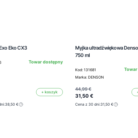
 Exo Eko CX3
Myjka ultradźwiękowa Denso
750 ml
Towar dostępny
6
Towar
Kod: 131681
Marka: DENSON
44,99 €
+ koszyk
31,50 €
ni:
38,50 €
Cena z 30 dni:
31,50 €