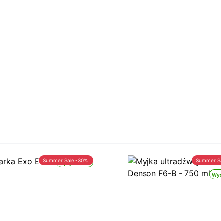
Summer Sale -30%
Summer S
Wysyłka 24h
Wys