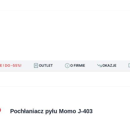
E ! DO -55%!
OUTLET
O FIRMIE
OKAZJE
Pochłaniacz pyłu Momo J-403