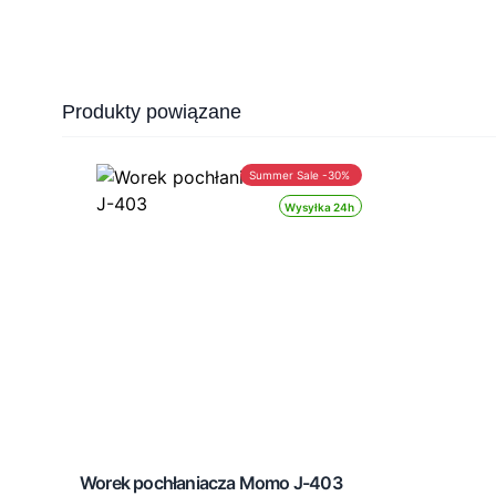
Press to skip carousel
Produkty powiązane
Summer Sale -30%
Wysyłka 24h
Worek pochłaniacza Momo J-403