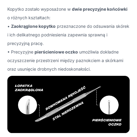
Kopytko zostało wyposażone w
dwie precyzyjne końcówki
o różnych kształtach:
•
Zaokrąglone kopytko
przeznaczone do odsuwania skórek
i ich delikatnego podniesienia zapewnia sprawną i
precyzyjną pracę.
• Precyzyjne
pierścieniowe oczko
umożliwia dokładne
oczyszczenie przestrzeni między paznokciem a skórkami
oraz usunięcie drobnych niedoskonałości.