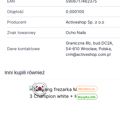
EAN
5906717462375
Objętość
0.000100
Producent
Activeshop Sp. z o.o
Znak towarowy
Ocho Nails
Graniczna 8b, bud.DC2A,
Dane kontaktowe
54-610 Wrocław, Polska,
crm@activeshop.com.pl
Press to skip carousel
Inni kupili również
PROMOCJA
Wysyłka 24h