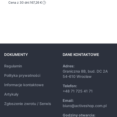
Cena z 30 dni:
167,26 €
DOKUMENTY
DANE KONTAKTOWE
Regulamin
Adres:
Graniczna 8B, bud. DC 2A
Polityka prywatności
54-610 Wrocław
Informacje kontaktowe
Telefon:
+48 71 725 41 71
Artykuły
Email:
Zgłoszenie zwrotu / Serwis
biuro@activeshop.com.pl
Godziny otwarcia: