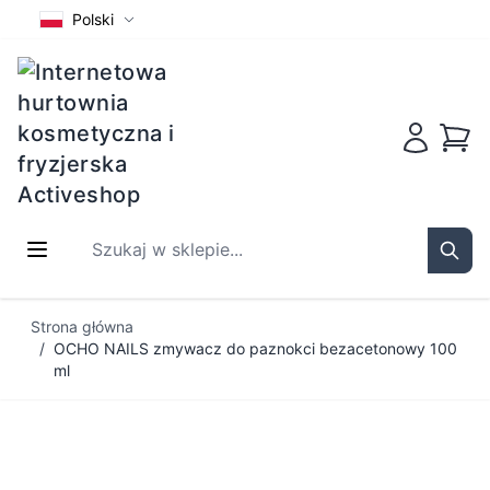
Polski
Koszy
Szukaj w sklepie...
Sear
Przejdź do treści
Strona główna
/
OCHO NAILS zmywacz do paznokci bezacetonowy 100
ml