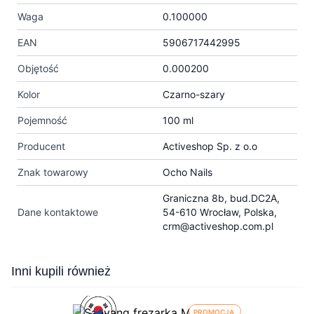
Waga
0.100000
EAN
5906717442995
Objętość
0.000200
Kolor
Czarno-szary
Pojemność
100 ml
Producent
Activeshop Sp. z o.o
Znak towarowy
Ocho Nails
Graniczna 8b, bud.DC2A,
Dane kontaktowe
54-610 Wrocław, Polska,
crm@activeshop.com.pl
Press to skip carousel
Inni kupili również
PROMOCJA