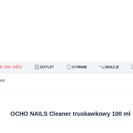
E ! DO -55%!
OUTLET
O FIRMIE
OKAZJE
ml
OCHO NAILS Cleaner truskawkowy 100 ml