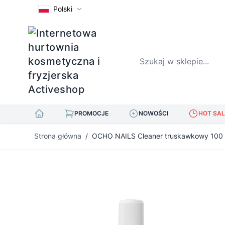
Polski
Szukaj w sklepie...
PROMOCJE
NOWOŚCI
HOT SAL
Przejdź do treści
Strona główna
/
OCHO NAILS Cleaner truskawkowy 100 