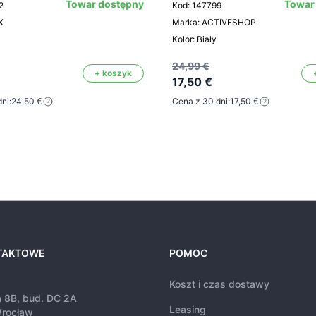
Towar dostępny
Towar
2
Kod: 147799
X
Marka: ACTIVESHOP
Kolor: Biały
24,99 €
+ koszyk
17,50 €
ni:
24,50 €
Cena z 30 dni:
17,50 €
TAKTOWE
POMOC
Koszt i czas dostawy
a 8B, bud. DC 2A
Leasing
rocław