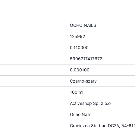
OCHO NAILS
125992
0.110000
5906717417672
0.000100
Czarno-szary
100 ml
Activeshop Sp. z o.o
Ocho Nails
Graniczna 8b, bud.DC2A, 54-610