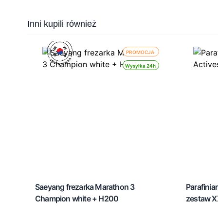
Press to skip carousel
Inni kupili również
PROMOCJA
Wysyłka 24h
Saeyang frezarka Marathon 3
Parafinia
Champion white + H200
zestaw X