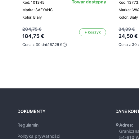
Towar dostępny
Kod: 101345
Kod: 13773
Marka: SAEYANG
Marka: IWA
Kolor: Biały
Kolor: Biały
204,75 €
34,99 €
+ koszyk
184,75 €
24,50 €
Cena z 30 dni:
167,26 €
Cena z 30 d
DOKUMENTY
DANE KON
Regulamin
Adres:
Graniczn
Polityka prywatności
54-610 W