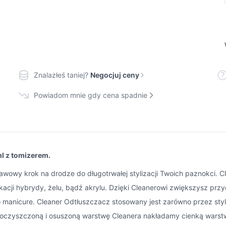
Znalazłeś taniej?
Negocjuj ceny
Powiadom mnie gdy cena spadnie
l z tomizerem.
awowy krok na drodze do długotrwałej stylizacji Twoich paznokci. C
kacji hybrydy, żelu, bądź akrylu. Dzięki Cleanerowi zwiększysz prz
anicure. Cleaner Odtłuszczacz stosowany jest zarówno przez stylistk
a oczyszczoną i osuszoną warstwę Cleanera nakładamy cienką warst