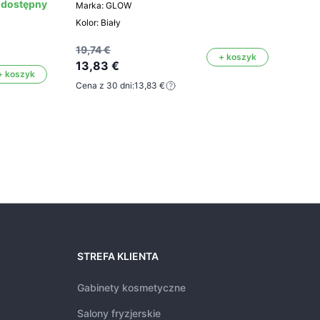
 dostępny
Marka: GLOW
Kolor: Biały
Kod: 
Mark
19,74 €
+ koszyk
Kolor
13,83 €
+ koszyk
Cena z 30 dni:
13,83 €
8,2
STREFA KLIENTA
Gabinety kosmetyczne
Salony fryzjerskie