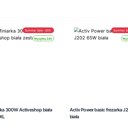
Summer Sale -30%
Summer S
Wysyłka 24h
Wys
rka 300W Activeshop biała
Activ Power basic frezarka 
XL
biała