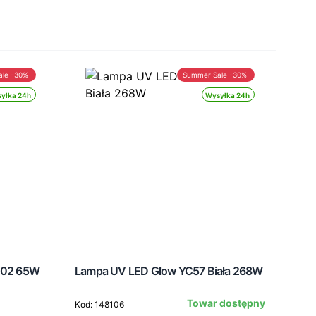
ale -30%
Summer Sale -30%
yłka 24h
Wysyłka 24h
J202 65W
Lampa UV LED Glow YC57 Biała 268W
OCH
100
Towar dostępny
Kod: 148106