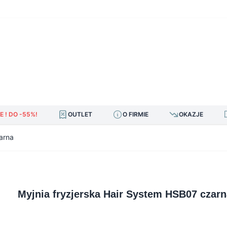
E ! DO -55%!
OUTLET
O FIRMIE
OKAZJE
arna
Myjnia fryzjerska Hair System HSB07 czarn