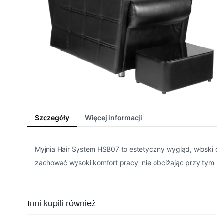
Szczegóły
Więcej informacji
Myjnia Hair System HSB07 to estetyczny wygląd, włoski d
zachować wysoki komfort pracy, nie obciżając przy tym 
Press to skip carousel
Inni kupili również