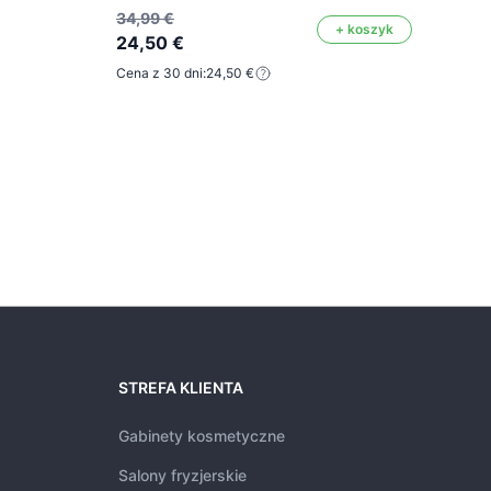
Mark
34,99 €
+ koszyk
24,50 €
Kolor
Cena z 30 dni:
24,50 €
27,4
19,
Cena 
STREFA KLIENTA
Gabinety kosmetyczne
Salony fryzjerskie