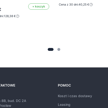
Cena z 30 dni:
40,25 €
+ koszyk
€
ni:
128,38 €
TAKTOWE
POMOC
Koszt i czas dostawy
a 8B, bud. DC 2A
Leasing
rocław