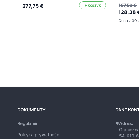
197,50 €
277,75 €
+ koszyk
128,38 
Cena z 30 d
DOKUMENTY
DANE KON
Regulamin
Adres:
Graniczn
Polityka prywatności
54-610 W