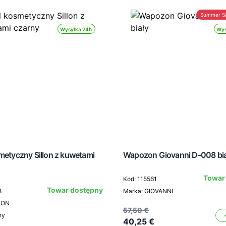
Summer S
Wysyłka 24h
Wys
metyczny Sillon z kuwetami
Wapozon Giovanni D-008 bia
Towar
Kod: 115561
Towar dostępny
8
Marka: GIOVANNI
LON
57,50 €
ny
40,25 €