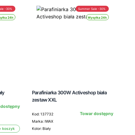
ale -30%
Summer Sale -30%
yłka 24h
Wysyłka 24h
ły
Parafiniarka 300W Activeshop biała
zestaw XXL
 dostępny
Sied
Towar dostępny
Kod: 137732
czar
Marka: IWAX
+ koszyk
Kolor: Biały
Kod: