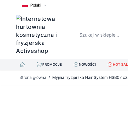
Polski
Szukaj w sklepie...
PROMOCJE
NOWOŚCI
HOT SAL
Przejdź do treści
Strona główna
/
Myjnia fryzjerska Hair System HSB07 cz