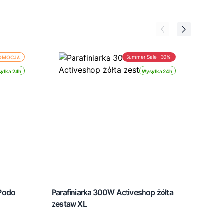
Summer Sale -30%
OMOCJA
yłka 24h
Wysyłka 24h
 Podo
Parafiniarka 300W Activeshop żółta
Podn
zestaw XL