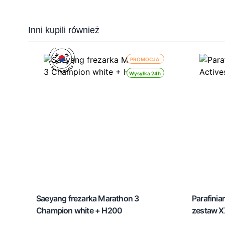
Press to skip carousel
Inni kupili również
PROMOCJA
Wysyłka 24h
Saeyang frezarka Marathon 3
Parafinia
Champion white + H200
zestaw X