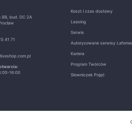
Koszt i czas dostawy
a 8B, bud. DC 2A
Leasing
rocław
Serwis
25 41 71
Autoryzowane serwisy Lafome
Kariera
tiveshop.com.pl
Program Twórców
otwarcia:
8:00-16:00
Słowniczek Pojęć