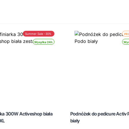
Summer Sale -30%
PR
Wysyłka 24h
Wys
rka 300W Activeshop biała
Podnóżek do pedicure Activ
XL
biały