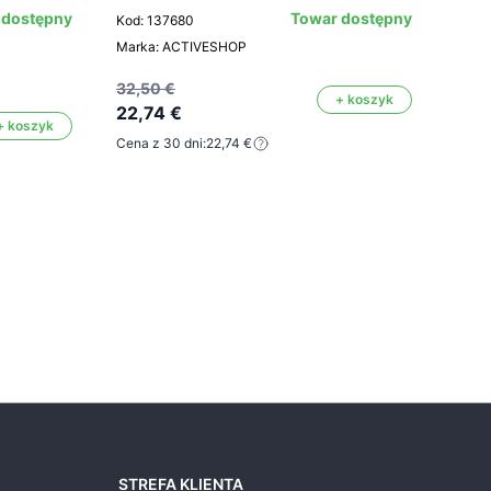
 dostępny
Towar dostępny
Kod: 137680
Kod: 
Marka: ACTIVESHOP
Mark
Kolor:
32,50 €
+ koszyk
22,74 €
+ koszyk
Cena z 30 dni:
22,74 €
20,0
14,
Cena 
STREFA KLIENTA