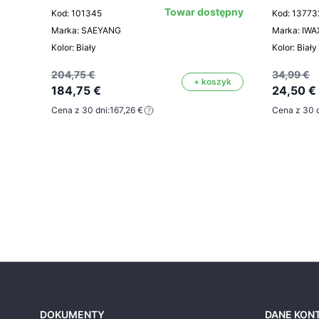
Towar dostępny
Kod: 101345
Kod: 13773
Marka: SAEYANG
Marka: IWA
Kolor: Biały
Kolor: Biały
204,75 €
34,99 €
+ koszyk
184,75 €
24,50 €
Cena z 30 dni:
167,26 €
Cena z 30 d
DOKUMENTY
DANE KON