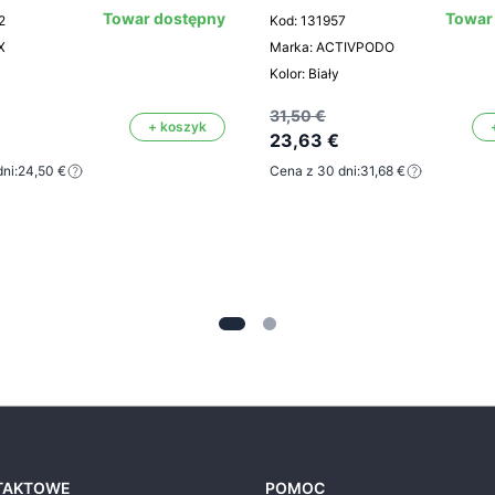
Towar dostępny
Towar
2
Kod: 131957
X
Marka: ACTIVPODO
Kolor: Biały
31,50 €
+ koszyk
23,63 €
ni:
24,50 €
Cena z 30 dni:
31,68 €
TAKTOWE
POMOC