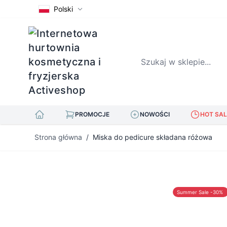
Polski
Szukaj w sklepie...
PROMOCJE
NOWOŚCI
HOT SAL
Przejdź do treści
Strona główna
/
Miska do pedicure składana różowa
Summer Sale -30%