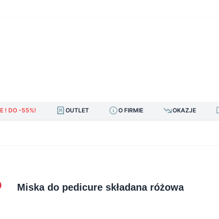
E ! DO -55%!
OUTLET
O FIRMIE
OKAZJE
Miska do pedicure składana różowa