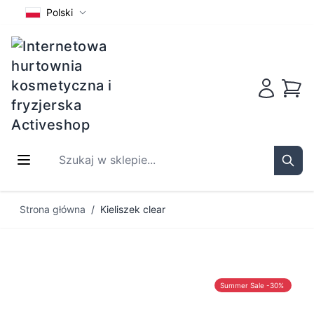
Polski
Koszy
Szukaj w sklepie...
Sear
Przejdź do treści
Strona główna
/
Kieliszek clear
Summer Sale -30%