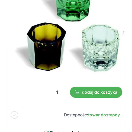
Kieliszek clear
Cena B2B
Cena detaliczna
0,75 €
0,52 €
Najniższa cena z 30 dni przed obniżką:
0,52 €
dodaj do koszyka
Dostępność:
towar dostępny