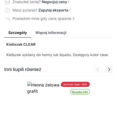
Znalazłeś taniej?
Negocjuj ceny
Masz pytania?
Zapytaj eksperta
Powiadom mnie gdy cena spadnie
Szczegóły
Więcej informacji
Kieliszek CLEAR
Kieliszek szklany do henny lub liquidu. Dostępny kolor clear.
Press to skip carousel
Inni kupili również
Summer Sale -30%
Wysyłka 24h