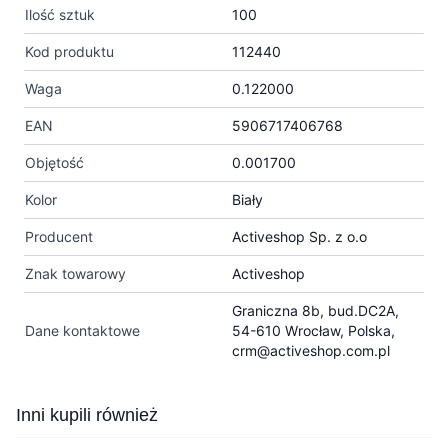
Ilość sztuk
100
Kod produktu
112440
Waga
0.122000
EAN
5906717406768
Objętość
0.001700
Kolor
Biały
Producent
Activeshop Sp. z o.o
Znak towarowy
Activeshop
Graniczna 8b, bud.DC2A,
Dane kontaktowe
54-610 Wrocław, Polska,
crm@activeshop.com.pl
Press to skip carousel
Inni kupili również