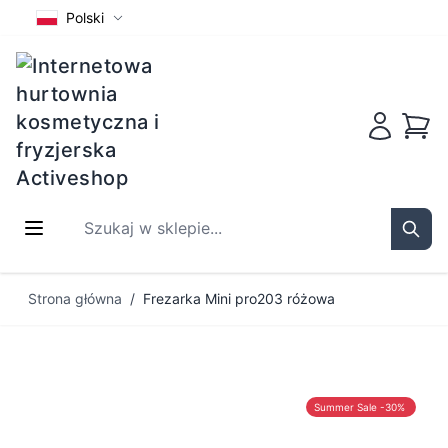
Polski
Koszy
Szukaj w sklepie...
Sear
Przejdź do treści
Strona główna
/
Frezarka Mini pro203 różowa
Summer Sale -30%