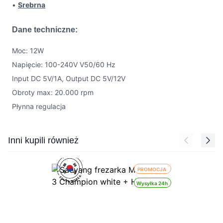
•
Srebrna
Dane techniczne:
Moc: 12W
Napięcie: 100-240V V50/60 Hz
Input DC 5V/1A, Output DC 5V/12V
Obroty max: 20.000 rpm
Płynna regulacja
Press to skip carousel
Inni kupili również
PROMOCJA
Wysyłka 24h