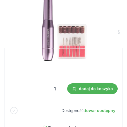
Frezarka Mini pro203 różowa
Cena B2B
Cena detaliczna
24,99 €
17,50 €
Najniższa cena z 30 dni przed obniżką:
17,50 €
dodaj do koszyka
Dostępność:
towar dostępny