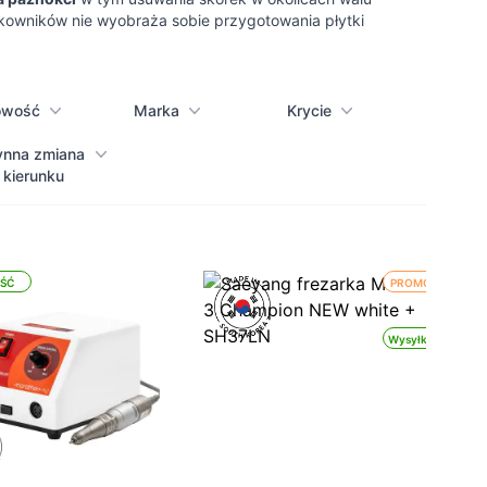
ytkowników nie wyobraża sobie przygotowania płytki
owość
Marka
Krycie
ynna zmiana
kierunku
ŚĆ
PROMOCJA
Wysyłka 24h