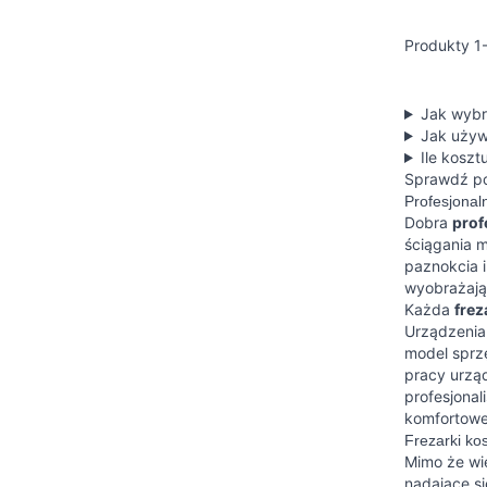
Produkty
1
Jak wybr
Jak używ
Ile koszt
Sprawdź p
Profesjonal
Dobra
prof
ściągania 
paznokcia i
wyobrażają
Każda
frez
Urządzenia 
model sprzę
pracy urząd
profesjonal
komfortowe 
Frezarki ko
Mimo że wie
nadające si