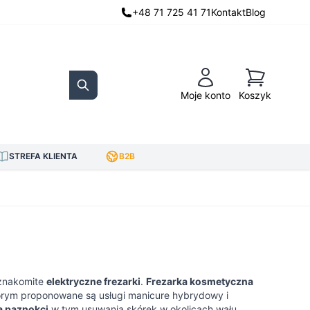
+48 71 725 41 71
Kontakt
Blog
Koszyk
Moje konto
Koszyk
Search
STREFA KLIENTA
B2B
 znakomite
elektryczne frezarki
.
Frezarka kosmetyczna
rym proponowane są usługi manicure hybrydowy i
a paznokci
w tym usuwania skórek w okolicach wału