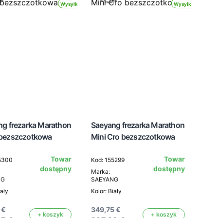
Wysyłka 24h
Wysyłka 24h
ng frezarka Marathon
Saeyang frezarka Marathon
bezszczotkowa
Mini Cro bezszczotkowa
Towar
Towar
5300
Kod: 155299
dostępny
dostępny
Marka:
NG
SAEYANG
iały
Kolor: Biały
 €
349,75 €
+ koszyk
+ koszyk