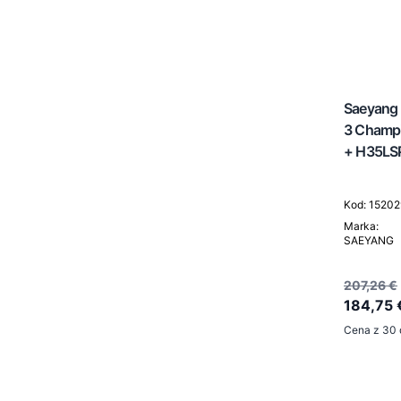
Saeyang 
3 Champi
+ H35LSP
Kod: 15202
Marka:
SAEYANG
207,26 €
184,75 
Cena z 30 