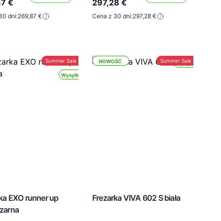
7 €
297,28 €
30 dni:
269,87 €
Cena z 30 dni:
297,28 €
Summer Sale -30%
Summer Sale -30%
NOWOŚĆ
Wysyłka 24h
Wysyłka 24h
ka EXO runner up
Frezarka VIVA 602 S biała
zarna