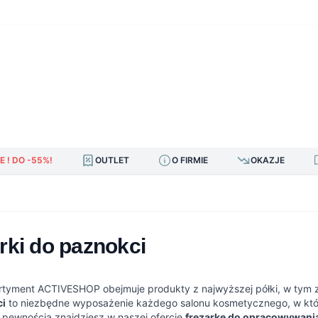
E ! DO -55%!
OUTLET
O FIRMIE
OKAZJE
rki do paznokci
rtyment ACTIVESHOP obejmuje produkty z najwyższej półki, w tym
ci
to niezbędne wyposażenie każdego salonu kosmetycznego, w któ
 pewnością znajdziesz w naszej ofercie
frezarkę do opracowywani