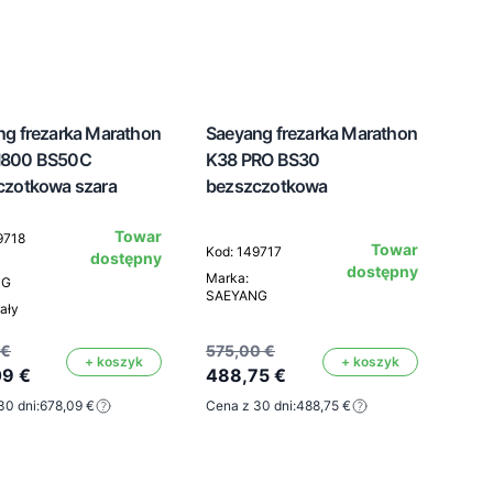
ng frezarka Marathon
Saeyang frezarka Marathon
I800 BS50C
K38 PRO BS30
czotkowa szara
bezszczotkowa
Towar
9718
Towar
Kod: 149717
dostępny
dostępny
Marka:
NG
SAEYANG
iały
 €
575,00 €
+ koszyk
+ koszyk
09 €
488,75 €
30 dni:
678,09 €
Cena z 30 dni:
488,75 €