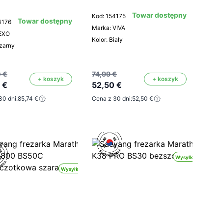
Towar dostępny
Kod: 154175
Towar dostępny
4176
Marka: VIVA
 EXO
Kolor: Biały
Czarny
 €
74,99 €
+ koszyk
+ koszyk
 €
52,50 €
30 dni:
85,74 €
Cena z 30 dni:
52,50 €
Wysyłka 24h
Wysyłka 24h