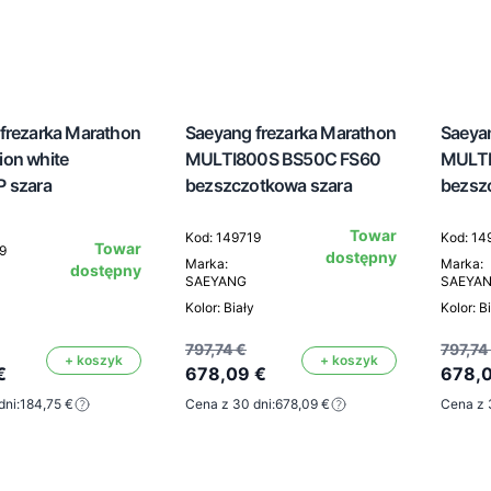
frezarka Marathon
Saeyang frezarka Marathon
Saeya
on white
MULTI800S BS50C FS60
MULT
 szara
bezszczotkowa szara
bezsz
Towar
Kod: 149719
Kod: 14
Towar
9
dostępny
Marka:
Marka:
dostępny
SAEYANG
SAEYA
Kolor: Biały
Kolor: B
797,74 €
797,74
+ koszyk
+ koszyk
€
678,09 €
678,
dni:
184,75 €
Cena z 30 dni:
678,09 €
Cena z 