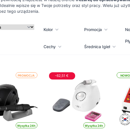
Idealnie wpisze się w Twoje potrzeby oraz styl pracy. Wielu już uż
bez tego urządzenia.
Kolor
Promocja
N
Pł
Cechy
Średnica Igieł
-62,51 €
PROMOCJA
NOWO
Wysyłka 24h
Wysyłka 24h