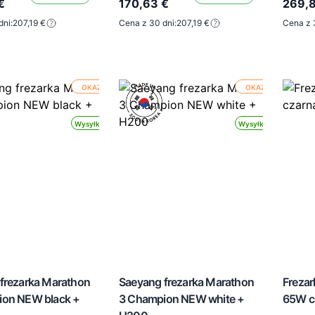
€
170,63 €
269,8
dni:
207,19 €
Cena z 30 dni:
207,19 €
Cena z 
OKAZJA
OKAZJA
Wysyłka 24h
Wysyłka 24h
frezarka Marathon
Saeyang frezarka Marathon
Frezar
ion NEW black +
3 Champion NEW white +
65W c