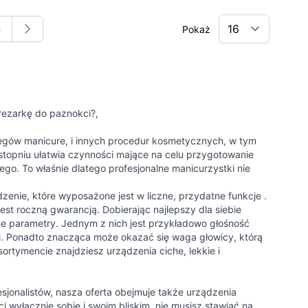
4
Pokaż
tronę
trona
rezarkę do paznokci?
,
gów manicure, i innych procedur kosmetycznych, w tym
topniu ułatwia czynności mające na celu przygotowanie
o. To właśnie dlatego profesjonalne manicurzystki nie
zenie, które wyposażone jest w liczne, przydatne funkcje .
est roczną gwarancją. Dobierając najlepszy dla siebie
e parametry. Jednym z nich jest przykładowo głośność
ji. Ponadto znacząca może okazać się waga głowicy, którą
ortymencie znajdziesz urządzenia ciche, lekkie i
sjonalistów, nasza oferta obejmuje także urządzenia
 wyłącznie sobie i swoim bliskim, nie musisz stawiać na