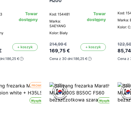
H200
Kod: 15
Towar
Towar
83
Kod: 154481
dostępny
dostępny
Marka:
Marka:
SAEYANG
Kolor: 
rny
Kolor: Biały
214,99 €
122,50
+ koszyk
+ koszyk
€
169,75 €
85,74
dni:
186,25 €
Cena z 30 dni:
186,25 €
Cena z 
PROMOCJA
Wysyłka 24h
Wysyłka 24h