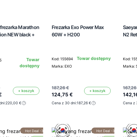
frezarka Marathon
Frezarka Exo Power Max
Saeya
ion NEW black +
60W + H200
N2 Re
Towar dostępny
Kod: 155694
Kod: 15
Towar
5
dostępny
Marka: EXO
Marka:
€
187,26 €
167,26
+ koszyk
+ koszyk
€
124,75 €
142,1
dni:
220,00 €
Cena z 30 dni:
187,26 €
Cena z 
Hot Deal -30%
Hot Deal -30%