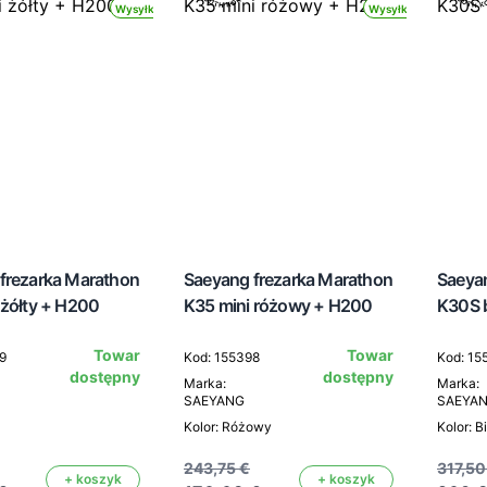
Wysyłka 24h
Wysyłka 24h
frezarka Marathon
Saeyang frezarka Marathon
Saeya
 żółty + H200
K35 mini różowy + H200
K30S 
Towar
Towar
9
Kod: 155398
Kod: 15
dostępny
dostępny
Marka:
Marka:
SAEYANG
SAEYA
Kolor: Różowy
Kolor: B
243,75 €
317,50
+ koszyk
+ koszyk