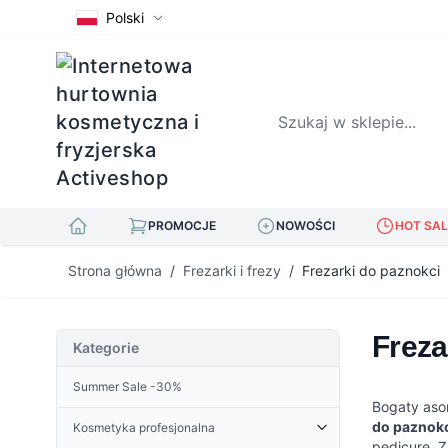
Polski
Szukaj w sklepie...
PROMOCJE
NOWOŚCI
HOT SAL
Przejdź do treści
Strona główna
/
Frezarki i frezy
/
Frezarki do paznokci
Freza
Kategorie
Summer Sale -30%
Bogaty aso
do paznok
Kosmetyka profesjonalna
pedicure. Z