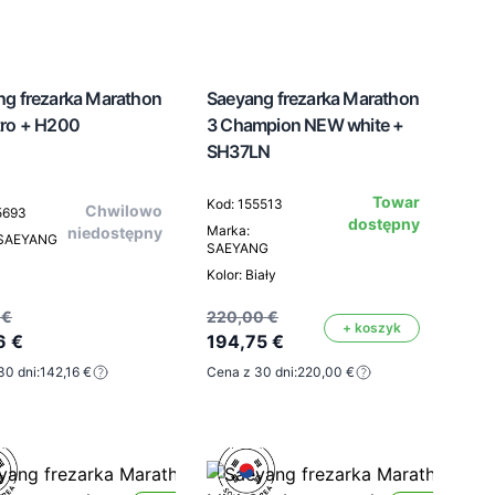
ng frezarka Marathon
Saeyang frezarka Marathon
tro + H200
3 Champion NEW white +
SH37LN
Towar
Kod: 155513
Chwilowo
5693
dostępny
Marka:
niedostępny
 SAEYANG
SAEYANG
Kolor: Biały
 €
220,00 €
+ koszyk
6 €
194,75 €
30 dni:
142,16 €
Cena z 30 dni:
220,00 €