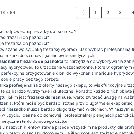
-
16
z
64
1
2
3
Aktualnie czytasz s
Strona
Strona
S
ać odpowiednią frezarkę do paznokci?
ać frezarki do paznokci?
uje frezarka do paznokci?
owiązane wpisy:
Jaką frezarkę wybrać?
,
Jak wybrać profesjonalną f
ne frezarki do salonów i gabinetów kosmetycznych
esjonalna frezarka do paznokci
to narzędzie do wykonywania zabie
masy hybrydowej. To urządzenie wszechstronne, które w ogromnym s
 perfekcyjne przygotowanie dłoni do wykonania manicure hybrydoweg
 sobie pracy bez tego sprzętu.
arka profesjonalna
z oferty naszego sklepu, to wielofunkcyjne urząd
te są bardzo wytrzymałe i skuteczne. Ponadto każde z nich objęte j
tu, jakim jest
frezarka do manicure
, warto zwracać uwagę na ważn
zenia, która może być bardzo istotna przy długotrwałej eksploatac
iści nierzadko muszą bardzo długo trzymać w dłoniach. W naszym as
w użyciu. Idealne do domowej i profesjonalnej pielęgnacji paznokci.
smetyczne i te do domowego użytku
lu naszych Klientów stawia przede wszystkim na produkty dla profe
ę do pracy w zaciszu domowym. Jeśli wykonujesz stylizacje paznokci