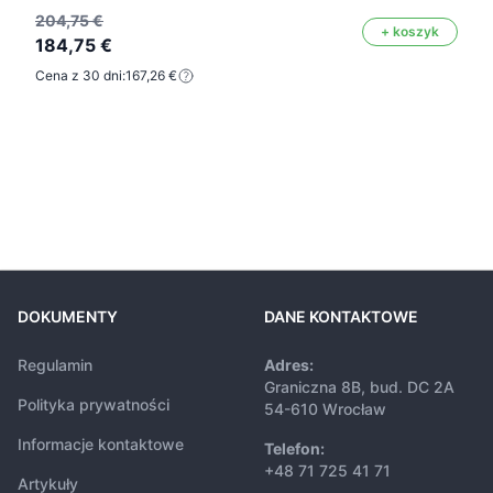
204,75 €
+ koszyk
184,75 €
Cena z 30 dni:
167,26 €
DOKUMENTY
DANE KONTAKTOWE
Regulamin
Adres:
Graniczna 8B, bud. DC 2A
Polityka prywatności
54-610 Wrocław
Informacje kontaktowe
Telefon:
+48 71 725 41 71
Artykuły