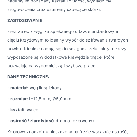
nadamy im pożądany kształt i długość, wygładzimy
zrogowacenia oraz usuniemy szpecące skórki.
ZASTOSOWANIE:
Frez walec z węglika spiekanego o tzw. standardowym
cięciu krzyżowym to idealny wybór do szlifowania twardych
powłok. Idealnie nadają się do ściągania żelu i akrylu. Frezy
wyposażone są w dodatkowe krawędzie tnące, które
pozwalają na wygodniejszą i szybszą pracę
DANE TECHNICZNE:
- materiał:
węglik spiekany
- rozmiar:
L-12,5 mm, Ø5,0 mm
- kształt:
walec
- ostrość / ziarnistość:
drobna (czerwony)
Kolorowy znacznik umieszczony na frezie wskazuje ostrość,