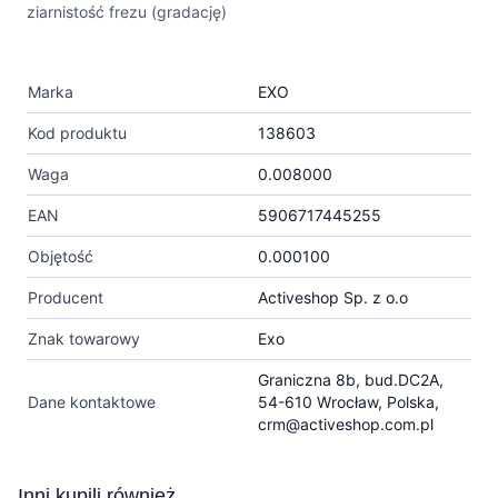
ziarnistość frezu (gradację)
Marka
EXO
Kod produktu
138603
Waga
0.008000
EAN
5906717445255
Objętość
0.000100
Producent
Activeshop Sp. z o.o
Znak towarowy
Exo
Graniczna 8b, bud.DC2A,
Dane kontaktowe
54-610 Wrocław, Polska,
crm@activeshop.com.pl
Press to skip carousel
Inni kupili również