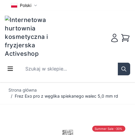
Polski
Koszy
Szukaj w sklepie...
Sear
Przejdź do treści
Strona główna
/
Frez Exo pro z węglika spiekanego walec 5,0 mm rd
Summer Sale -30%