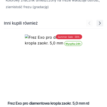
Kolorowy znacznik umieszczony na frezie wskazuje ostrość,
ziarnistość frezu (gradację)
Press to skip carousel
Inni kupili również
Summer Sale -30%
Wysyłka 24h
Frez Exo pro diamentowa kropla zaokr. 5,0 mm rd