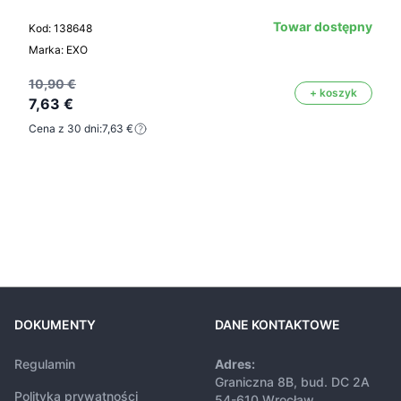
Towar dostępny
Kod: 138648
Marka: EXO
10,90 €
+ koszyk
7,63 €
Cena z 30 dni:
7,63 €
DOKUMENTY
DANE KONTAKTOWE
Regulamin
Adres:
Graniczna 8B, bud. DC 2A
Polityka prywatności
54-610 Wrocław