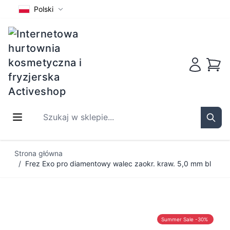
Polski
Koszy
Szukaj w sklepie...
Sear
Przejdź do treści
Strona główna
/
Frez Exo pro diamentowy walec zaokr. kraw. 5,0 mm bl
Summer Sale -30%