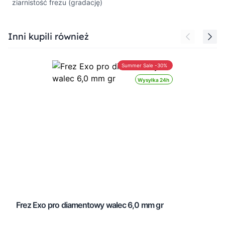
ziarnistość frezu (gradację)
Press to skip carousel
Inni kupili również
Summer Sale -30%
Wysyłka 24h
Frez Exo pro diamentowy walec 6,0 mm gr