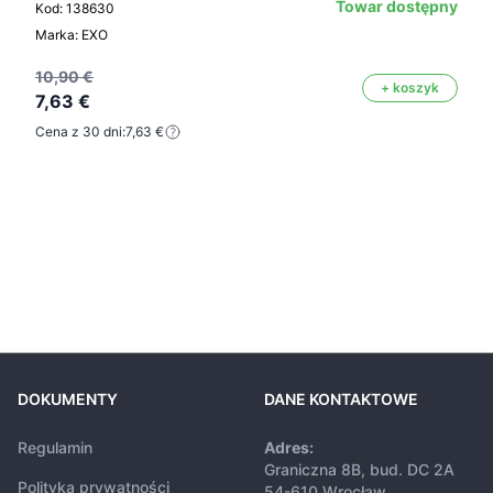
Towar dostępny
Kod: 138630
Marka: EXO
10,90 €
+ koszyk
7,63 €
Cena z 30 dni:
7,63 €
DOKUMENTY
DANE KONTAKTOWE
Regulamin
Adres:
Graniczna 8B, bud. DC 2A
Polityka prywatności
54-610 Wrocław