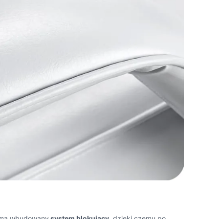
k ma wbudowany
system blokujący
, dzięki czemu po