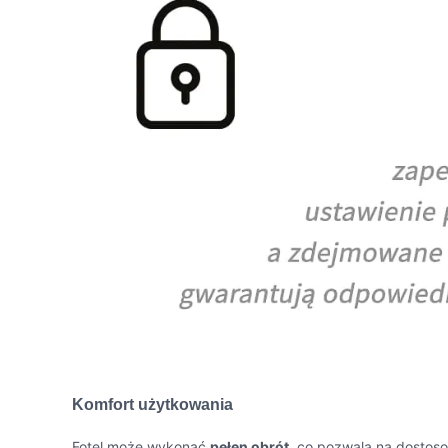
Komfort użytkowania
Fotel może wykonać
pełen obrót
, co pozwala na dosto