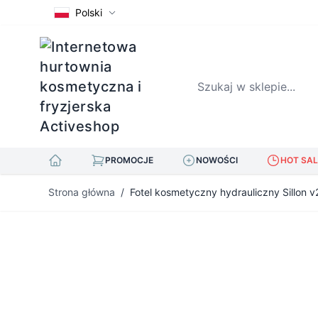
Polski
Szukaj w sklepie...
PROMOCJE
NOWOŚCI
HOT SAL
Przejdź do treści
Strona główna
/
Fotel kosmetyczny hydrauliczny Sillon v