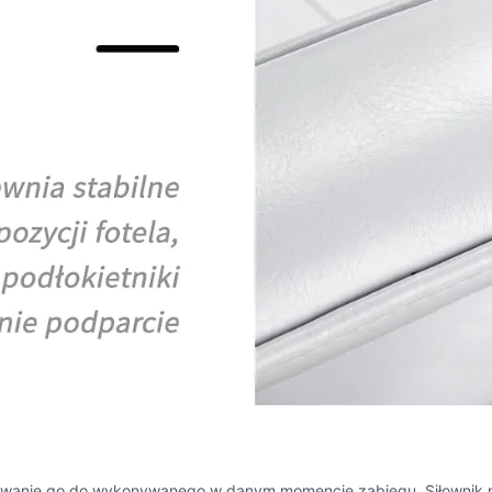
sowanie go do wykonywanego w danym momencie zabiegu. Siłowni