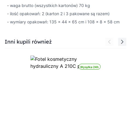
- waga brutto (wszystkich kartonów) 70 kg
- ilość opakowań: 2 (karton 2 i 3 pakowane są razem)
- wymiary opakowań: 135 x 44 x 65 cm i 108 x 8 x 58 cm
Press to skip carousel
Inni kupili również
Wysyłka 24h