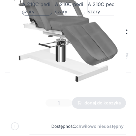
Fotel kosmetyczny hydrauliczny A 210C
pedi szary
Cena B2B
Cena detaliczna
324,76 €
dodaj do koszyka
Dostępność:
chwilowo niedostępny