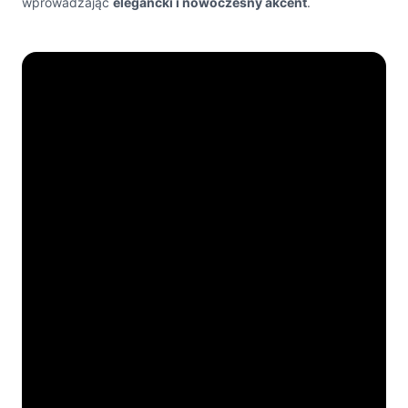
wprowadzając
elegancki i nowoczesny akcent
.