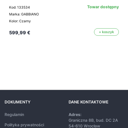
Towar dostępny
Kod: 133534
Marka: GABBIANO
Kolor: Czarny
599,99 €
+ koszyk
DOKUMENTY
DANE KONTAKTOWE
Regulamin
Adres:
Graniczna 8B, bud. DC 2A
Polityka prywatności
54-610 Wrocław