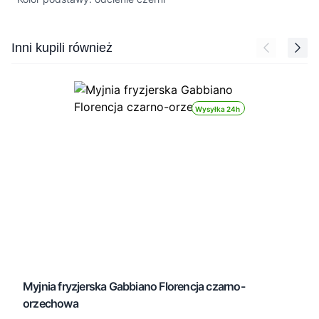
Press to skip carousel
Inni kupili również
Wysyłka 24h
Myjnia fryzjerska Gabbiano Florencja czarno-
orzechowa