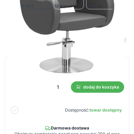
Fotel fryzjerski Gabbiano Sewilla szary
Cena B2B
Cena detaliczna
274,99 €
dodaj do koszyka
Dostępność:
towar dostępny
Darmowa dostawa
Obejmuje zamówienia paczkowe powyżej 200 zł oraz