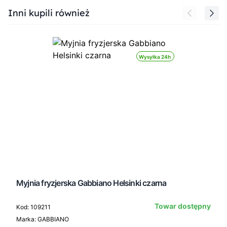
Press to skip carousel
Inni kupili również
Wysyłka 24h
Myjnia fryzjerska Gabbiano Helsinki czarna
Towar dostępny
Kod: 109211
Marka: GABBIANO