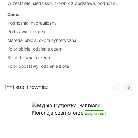
W zestawie: siedzisko, siłownik z podstawą, podnóżek.
Dane:
Podnośnik: hydrauliczny
Podstawa: okrągła
Materiał obicia: skóra syntetyczna
Kolor obicia: odcienie czerni
Kolor drewna: orzech
Kolor podstawy: odcienie złota
Press to skip carousel
Inni kupili również
Wysyłka 24h