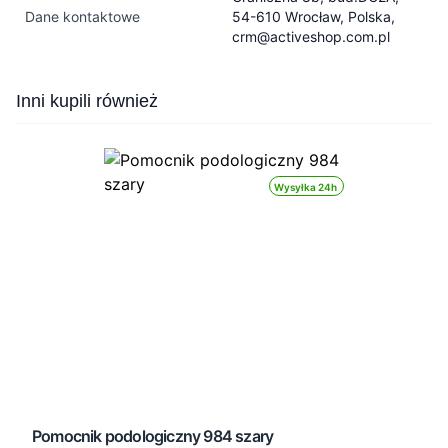
Dane kontaktowe
54-610 Wrocław, Polska,
crm@activeshop.com.pl
Press to skip carousel
Inni kupili również
Wysyłka 24h
Pomocnik podologiczny 984 szary