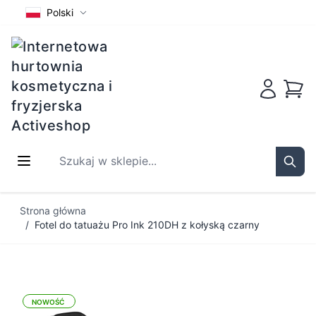
Polski
Koszy
Szukaj w sklepie...
Sear
Przejdź do treści
Strona główna
/
Fotel do tatuażu Pro Ink 210DH z kołyską czarny
NOWOŚĆ