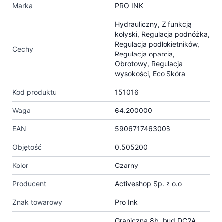
Marka
PRO INK
Hydrauliczny, Z funkcją
kołyski, Regulacja podnóżka,
Regulacja podłokietników,
Cechy
Regulacja oparcia,
Obrotowy, Regulacja
wysokości, Eco Skóra
Kod produktu
151016
Waga
64.200000
EAN
5906717463006
Objętość
0.505200
Kolor
Czarny
Producent
Activeshop Sp. z o.o
Znak towarowy
Pro Ink
Graniczna 8b, bud.DC2A,