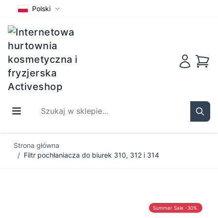
Polski
Koszy
Szukaj w sklepie...
Sear
Przejdź do treści
Strona główna
/
Filtr pochłaniacza do biurek 310, 312 i 314
Summer Sale -30%