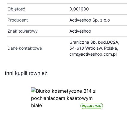
Objętość
0.001000
Producent
Activeshop Sp. z o.o
Znak towarowy
Activeshop
Graniczna 8b, bud.DC2A,
Dane kontaktowe
54-610 Wrocław, Polska,
crm@activeshop.com.pl
Press to skip carousel
Inni kupili również
Wysyłka 24h