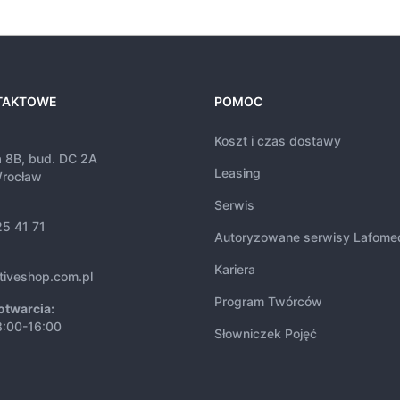
TAKTOWE
POMOC
Koszt i czas dostawy
a 8B, bud. DC 2A
Leasing
rocław
Serwis
25 41 71
Autoryzowane serwisy Lafome
Kariera
tiveshop.com.pl
Program Twórców
otwarcia:
8:00-16:00
Słowniczek Pojęć