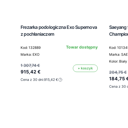
Frezarka podologiczna Exo Supernova
Saeyang 
z pochłaniaczem
Champion
Towar dostępny
Kod: 132889
Kod: 10134
Marka: EXO
Marka: SA
Kolor: Biały
1 307,74 €
+ koszyk
915,42 €
204,75 €
184,75 
Cena z 30 dni:
915,42 €
Cena z 30 d