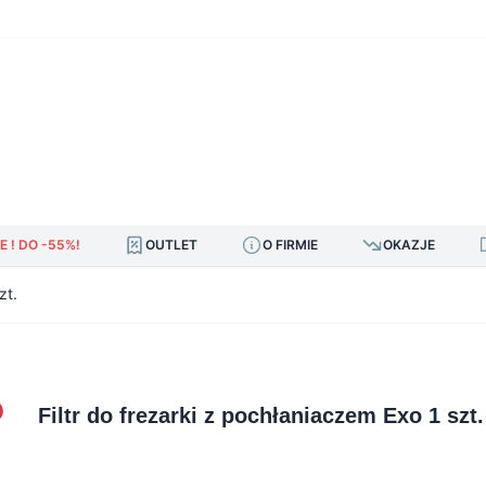
E ! DO -55%!
OUTLET
O FIRMIE
OKAZJE
zt.
Filtr do frezarki z pochłaniaczem Exo 1 szt.