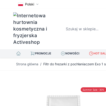
Polski
Szukaj w sklepie...
PROMOCJE
NOWOŚCI
HOT SAL
Przejdź do treści
Strona główna
/
Filtr do frezarki z pochłaniaczem Exo 1 s
Summer Sale -30%