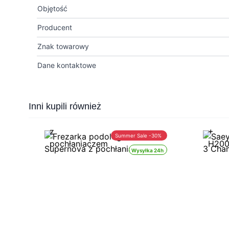
Objętość
Producent
Znak towarowy
Dane kontaktowe
Press to skip carousel
Inni kupili również
Summer Sale -30%
Wysyłka 24h