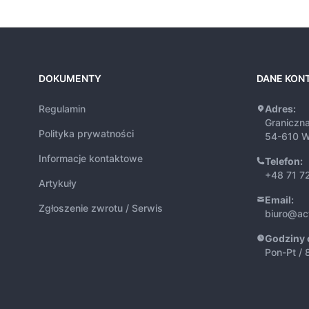
DOKUMENTY
DANE KON
Regulamin
Adres:
Graniczn
Polityka prywatności
54-610 W
Informacje kontaktowe
Telefon:
+48 71 7
Artykuły
Email:
Zgłoszenie zwrotu / Serwis
biuro@ac
Godziny 
Pon-Pt / 