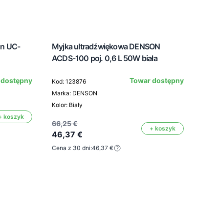
on UC-
Myjka ultradźwiękowa DENSON
Nghi
ACDS-100 poj. 0,6 L 50W biała
12 (
 dostępny
Towar dostępny
Kod: 123876
Marka: DENSON
Kod: 
Kolor: Biały
Mark
+ koszyk
66,25 €
+ koszyk
46,37 €
17,4
Cena z 30 dni:
46,37 €
12,
Cena 