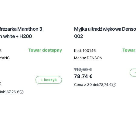
frezarka Marathon 3
Myjka ultradźwiękowa Dens
 white + H200
002
Towar dostępny
Towar
5
Kod: 100146
EYANG
Marka: DENSON
112,50 €
78,74 €
+ koszyk
€
Cena z 30 dni:
78,74 €
ni:
167,26 €