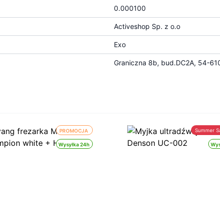
0.000100
Activeshop Sp. z o.o
Exo
Graniczna 8b, bud.DC2A, 54-610
Summer S
PROMOCJA
Wysyłka 24h
Wys