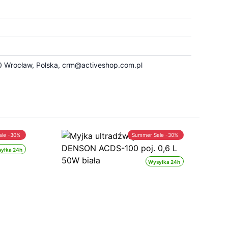
 Wrocław, Polska,
crm@activeshop.com.pl
ale -30%
Summer Sale -30%
yłka 24h
Wysyłka 24h