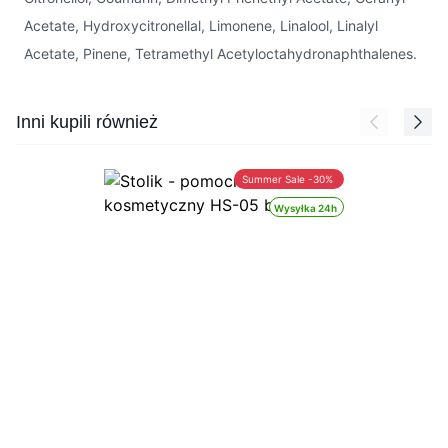
Acetate, Hydroxycitronellal, Limonene, Linalool, Linalyl
Acetate, Pinene, Tetramethyl Acetyloctahydronaphthalenes.
Press to skip carousel
Inni kupili również
Summer Sale -30%
Wysyłka 24h