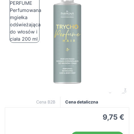
Farmona TRYCHO PERFUME
Perfumowana mgiełka odświeżająca do
włosów i ciała 200 ml
Cena B2B
Cena detaliczna
9,75 €