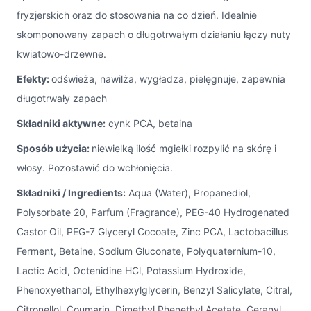
fryzjerskich oraz do stosowania na co dzień. Idealnie
skomponowany zapach o długotrwałym działaniu łączy nuty
kwiatowo-drzewne.
Efekty:
odświeża, nawilża, wygładza, pielęgnuje, zapewnia
długotrwały zapach
Składniki aktywne:
cynk PCA, betaina
Sposób użycia:
niewielką ilość mgiełki rozpylić na skórę i
włosy. Pozostawić do wchłonięcia.
Składniki / Ingredients:
Aqua (Water), Propanediol,
Polysorbate 20, Parfum (Fragrance), PEG-40 Hydrogenated
Castor Oil, PEG-7 Glyceryl Cocoate, Zinc PCA, Lactobacillus
Ferment, Betaine, Sodium Gluconate, Polyquaternium-10,
Lactic Acid, Octenidine HCl, Potassium Hydroxide,
Phenoxyethanol, Ethylhexylglycerin, Benzyl Salicylate, Citral,
Citronellol, Coumarin, Dimethyl Phenethyl Acetate, Geranyl