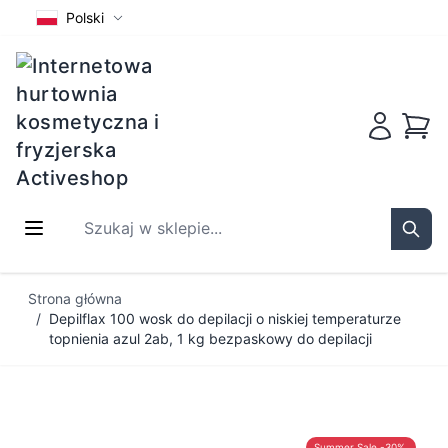
Polski
Koszy
Szukaj w sklepie...
Sear
Przejdź do treści
Strona główna
/
Depilflax 100 wosk do depilacji o niskiej temperaturze
topnienia azul 2ab, 1 kg bezpaskowy do depilacji
Summer Sale -30%