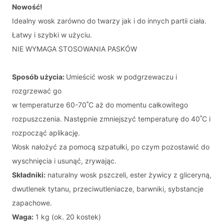
Nowość!
Idealny wosk zarówno do twarzy jak i do innych partii ciała.
Łatwy i szybki w użyciu.
NIE WYMAGA STOSOWANIA PASKÓW
Sposób użycia:
Umieścić wosk w podgrzewaczu i
rozgrzewać go
w temperaturze 60-70˚C aż do momentu całkowitego
rozpuszczenia. Następnie zmniejszyć temperaturę do 40˚C i
rozpocząć aplikację.
Wosk nałożyć za pomocą szpatułki, po czym pozostawić do
wyschnięcia i usunąć, zrywając.
Składniki:
naturalny wosk pszczeli, ester żywicy z gliceryną,
dwutlenek tytanu, przeciwutleniacze, barwniki, sybstancje
zapachowe.
Waga:
1 kg (ok. 20 kostek)