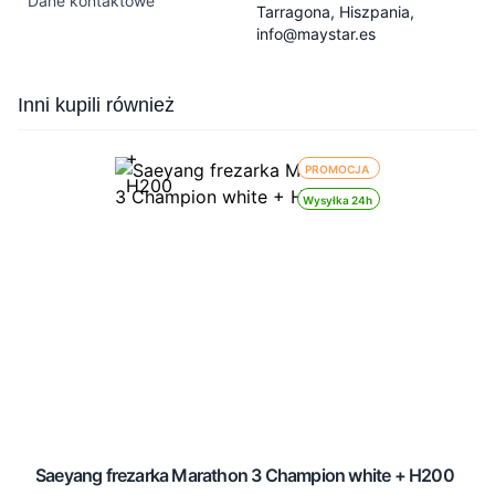
Dane kontaktowe
Tarragona, Hiszpania,
info@maystar.es
Press to skip carousel
Inni kupili również
PROMOCJA
Wysyłka 24h
Saeyang frezarka Marathon 3 Champion white + H200