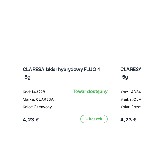
CLARESA lakier hybrydowy FLUO 4
CLARESA 
-5g
-5g
tępny
Towar dostępny
Kod: 143228
Kod: 1433
Marka: CLARESA
Marka: CL
Kolor: Czerwony
Kolor: Róż
zyk
4,23 €
+ koszyk
4,23 €