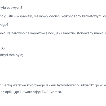
h hybrydowych?
 do gustu – wspaniały, malinowy odcień, wykończony brokatowymi d
wego?
icure zarówno na imprezową noc, jak i bardziej stonowany manicur
 TO
akbyś tam była;
 cienką warstwę kolorowego lakieru hybrydowego i utwardź go w la
cz aplikując i utwardzając TOP Claresa.