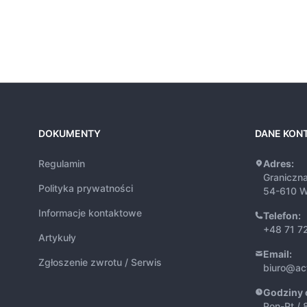
DOKUMENTY
DANE KON
Regulamin
Adres:
Graniczn
Polityka prywatności
54-610 W
Informacje kontaktowe
Telefon:
+48 71 7
Artykuły
Email:
Zgłoszenie zwrotu / Serwis
biuro@ac
Godziny 
Pon-Pt / 