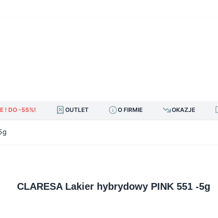
E ! DO -55%!
OUTLET
O FIRMIE
OKAZJE
5g
CLARESA Lakier hybrydowy PINK 551 -5g