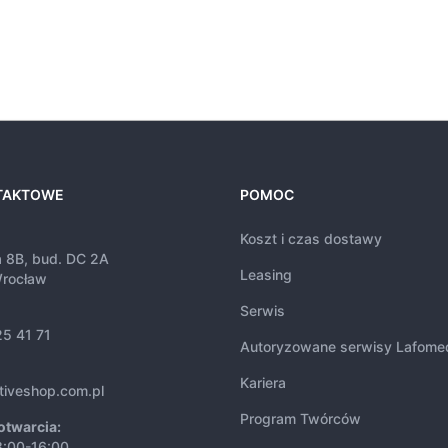
TAKTOWE
POMOC
Koszt i czas dostawy
a 8B, bud. DC 2A
Leasing
rocław
Serwis
25 41 71
Autoryzowane serwisy Lafome
Kariera
tiveshop.com.pl
Program Twórców
otwarcia:
8:00-16:00