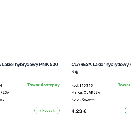
Lakier hybrydowy PINK 530
CLARESA Lakier hybrydowy 
-5g
Towar dostępny
Towar
44
Kod: 143346
ARESA
Marka: CLARESA
owy
Kolor: Różowy
+ koszyk
4,23 €