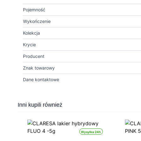
Pojemność
Wykończenie
Kolekcja
Krycie
Producent
Znak towarowy
Dane kontaktowe
Press to skip carousel
Inni kupili również
4h
Wysyłka 24h