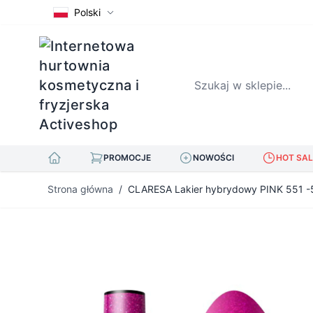
Polski
Szukaj w sklepie...
PROMOCJE
NOWOŚCI
HOT SAL
Przejdź do treści
Strona główna
/
CLARESA Lakier hybrydowy PINK 551 -