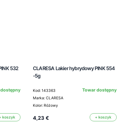
PINK 532
CLARESA Lakier hybrydowy PINK 554
-5g
CLA
 dostępny
Towar dostępny
Kod: 143363
900
Marka: CLARESA
Kolor: Różowy
Kod:
Mark
+ koszyk
4,23 €
+ koszyk
Kolor
4,2