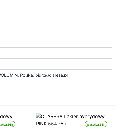
OŁOMIN, Polska,
biuro@claresa.pl
yłka 24h
Wysyłka 24h