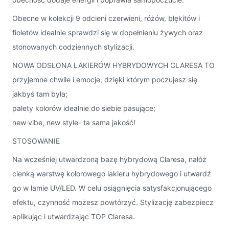
Obecne w kolekcji 9 odcieni czerwieni, różów, błękitów i
fioletów idealnie sprawdzi się w dopełnieniu żywych oraz
stonowanych codziennych stylizacji.
NOWA ODSŁONA LAKIERÓW HYBRYDOWYCH CLARESA TO
przyjemne chwile i emocje, dzięki którym poczujesz się
jakbyś tam była;
palety kolorów idealnie do siebie pasujące;
new vibe, new style- ta sama jakość!
STOSOWANIE
Na wcześniej utwardzoną bazę hybrydową Claresa, nałóż
cienką warstwę kolorowego lakieru hybrydowego i utwardź
go w lamie UV/LED. W celu osiągnięcia satysfakcjonującego
efektu, czynność możesz powtórzyć. Stylizację zabezpiecz
aplikując i utwardzając TOP Claresa.