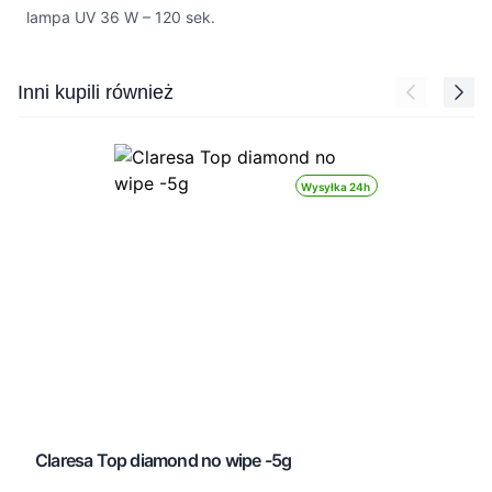
lampa UV 36 W – 120 sek.
Press to skip carousel
Inni kupili również
Wysyłka 24h
Claresa Top diamond no wipe -5g