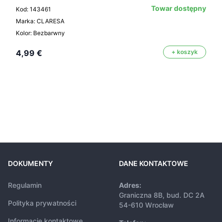
Towar dostępny
Kod: 143461
Marka: CLARESA
Kolor: Bezbarwny
4,99 €
+ koszyk
DOKUMENTY
DANE KONTAKTOWE
Regulamin
Adres:
Graniczna 8B, bud. DC 2A
Polityka prywatności
54-610 Wrocław
Informacje kontaktowe