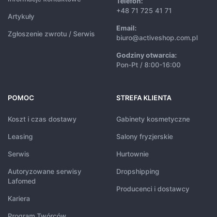
Telefon:
+48 71 725 41 71
Artykuły
Email:
Zgłoszenie zwrotu / Serwis
biuro@activeshop.com.pl
Godziny otwarcia:
Pon-Pt / 8:00-16:00
POMOC
STREFA KLIENTA
Koszt i czas dostawy
Gabinety kosmetyczne
Leasing
Salony fryzjerskie
Serwis
Hurtownie
Autoryzowane serwisy
Dropshipping
Lafomed
Producenci i dostawcy
Kariera
Program Twórców