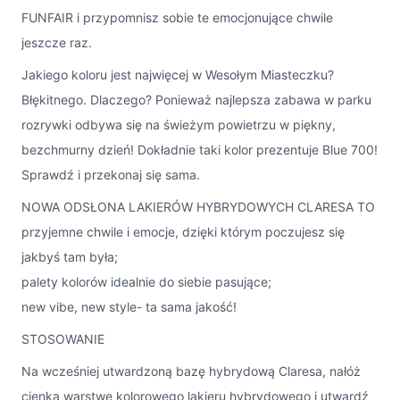
FUNFAIR i przypomnisz sobie te emocjonujące chwile
jeszcze raz.
Jakiego koloru jest najwięcej w Wesołym Miasteczku?
Błękitnego. Dlaczego? Ponieważ najlepsza zabawa w parku
rozrywki odbywa się na świeżym powietrzu w piękny,
bezchmurny dzień! Dokładnie taki kolor prezentuje Blue 700!
Sprawdź i przekonaj się sama.
NOWA ODSŁONA LAKIERÓW HYBRYDOWYCH CLARESA TO
przyjemne chwile i emocje, dzięki którym poczujesz się
jakbyś tam była;
palety kolorów idealnie do siebie pasujące;
new vibe, new style- ta sama jakość!
STOSOWANIE
Na wcześniej utwardzoną bazę hybrydową Claresa, nałóż
cienką warstwę kolorowego lakieru hybrydowego i utwardź