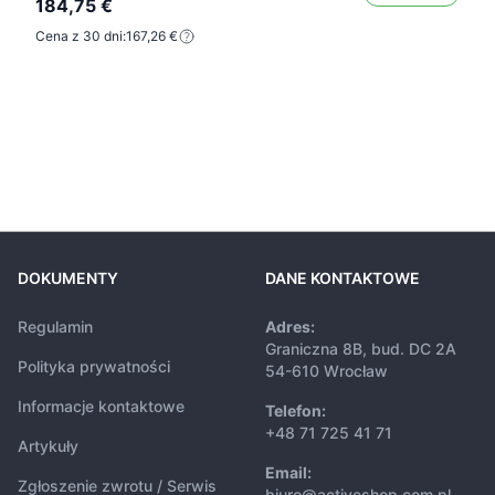
184,75 €
Cena z 30 dni:
167,26 €
DOKUMENTY
DANE KONTAKTOWE
Regulamin
Adres:
Graniczna 8B, bud. DC 2A
Polityka prywatności
54-610 Wrocław
Informacje kontaktowe
Telefon:
+48 71 725 41 71
Artykuły
Email:
Zgłoszenie zwrotu / Serwis
biuro@activeshop.com.pl