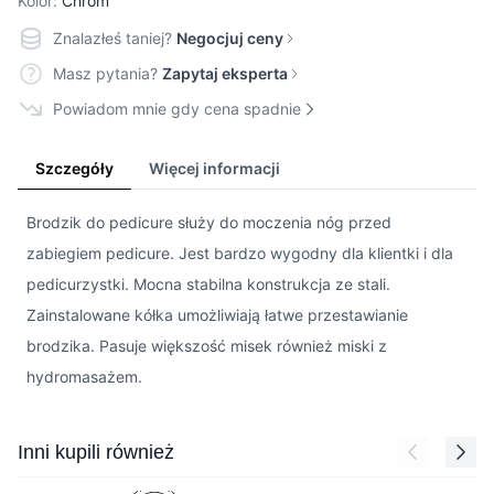
Kolor:
Chrom
Znalazłeś taniej?
Negocjuj ceny
Masz pytania?
Zapytaj eksperta
Powiadom mnie gdy cena spadnie
Szczegóły
Więcej informacji
Brodzik do pedicure służy do moczenia nóg przed
zabiegiem pedicure. Jest bardzo wygodny dla klientki i dla
pedicurzystki. Mocna stabilna konstrukcja ze stali.
Zainstalowane kółka umożliwiają łatwe przestawianie
brodzika. Pasuje większość misek również miski z
hydromasażem.
Press to skip carousel
Inni kupili również