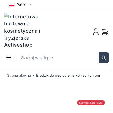
Polski
Koszy
Szukaj w sklepie...
Sear
Przejdź do treści
Strona główna
/
Brodzik do pedicure na kółkach chrom
Summer Sale -30%