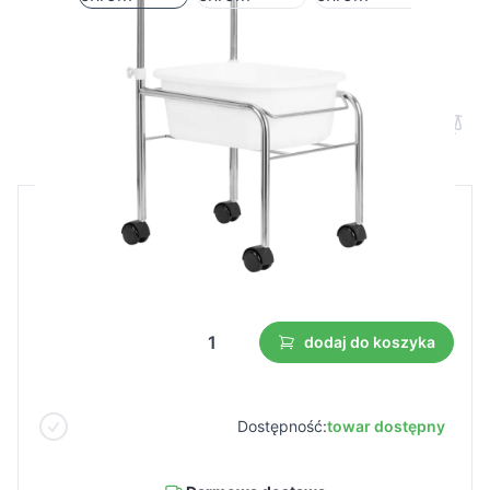
Brodzik do pedicure na kółkach chrom
Cena B2B
Cena detaliczna
90,00 €
63,00 €
Najniższa cena z 30 dni przed obniżką:
63,00 €
dodaj do koszyka
Dostępność:
towar dostępny