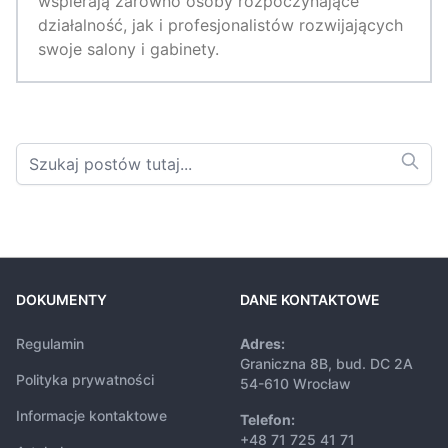
wspierają zarówno osoby rozpoczynające
działalność, jak i profesjonalistów rozwijających
swoje salony i gabinety.
DOKUMENTY
DANE KONTAKTOWE
Regulamin
Adres:
Graniczna 8B, bud. DC 2A
Polityka prywatności
54-610 Wrocław
Informacje kontaktowe
Telefon:
+48 71 725 41 71