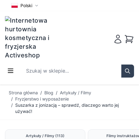
Polski
Koszy
Szukaj w sklepie...
Sear
Przejdź do treści
Strona główna
/
Blog
/
Artykuły / Filmy
/
Fryzjerstwo i wyposażenie
/
Suszarka z jonizacją – sprawdź, dlaczego warto jej
używać!
Artykuły / Filmy
(113)
Filmy instruktaż