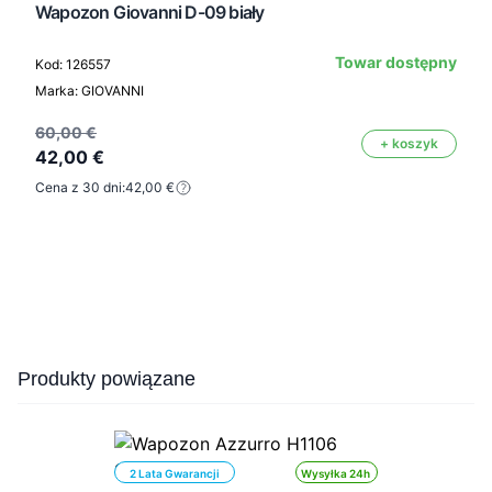
Wapozon Giovanni D-09 biały
Towar dostępny
Kod: 126557
Marka: GIOVANNI
60,00 €
+ koszyk
42,00 €
Cena z 30 dni:
42,00 €
Press to skip carousel
Produkty powiązane
2 Lata Gwarancji
Wysyłka 24h