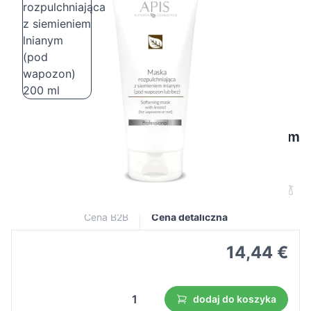
Apis maska rozpulchniająca z siemieniem
lnianym (pod wapozon) 200 ml
Cena B2B
Cena detaliczna
14,44 €
dodaj do koszyka