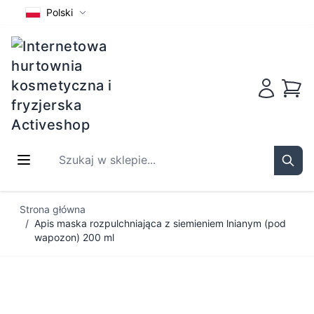
Polski
Koszy
Szukaj w sklepie...
Sear
Przejdź do treści
Strona główna
/
Apis maska rozpulchniająca z siemieniem lnianym (pod
wapozon) 200 ml