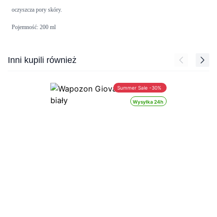
oczyszcza pory skóry.
Pojemność: 200 ml
Press to skip carousel
Inni kupili również
Summer Sale -30%
Wysyłka 24h