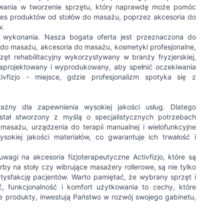
ażowania w tworzenie sprzętu, który naprawdę może pomóc
akres produktów od stołów do masażu, poprzez akcesoria do
w.
 wykonania. Nasza bogata oferta jest przeznaczona do
oły do masażu, akcesoria do masażu, kosmetyki profesjonalne,
t rehabilitacyjny wykorzystywany w branży fryzjerskiej,
zaprojektowany i wyprodukowany, aby spełnić oczekiwania
ivfizjo - miejsce, gdzie profesjonalizm spotyka się z
ażny dla zapewnienia wysokiej jakości usług. Dlatego
został stworzony z myślą o specjalistycznych potrzebach
 masażu, urządzenia do terapii manualnej i wielofunkcyjne
okiej jakości materiałów, co gwarantuje ich trwałość i
wagi na akcesoria fizjoterapeutyczne Activfizjo, które są
by na stoły czy wibrujące masażery rollerowe, są nie tylko
atysfakcję pacjentów. Warto pamiętać, że wybrany sprzęt i
, funkcjonalność i komfort użytkowania to cechy, które
sze produkty, inwestują Państwo w rozwój swojego gabinetu,