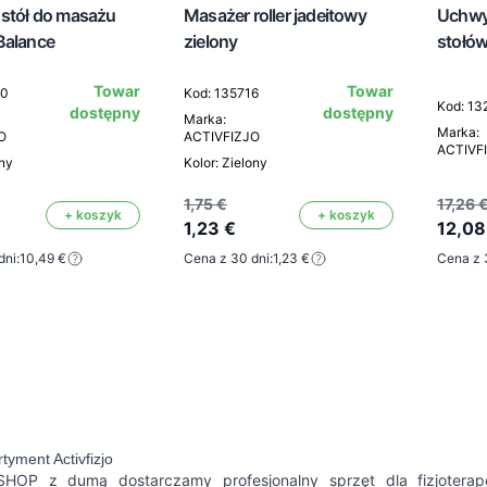
 stół do masażu
Masażer roller jadeitowy
Uchwy
Balance
zielony
stołów
Towar
Towar
90
Kod: 135716
Kod: 13
dostępny
dostępny
Marka:
Marka:
O
ACTIVFIZJO
ACTIVF
rny
Kolor: Zielony
1,75 €
17,26 
+ koszyk
+ koszyk
1,23 €
12,08
dni:
10,49 €
Cena z 30 dni:
1,23 €
Cena z 
tyment Activfizjo
HOP z dumą dostarczamy profesjonalny sprzęt dla fizjoterape