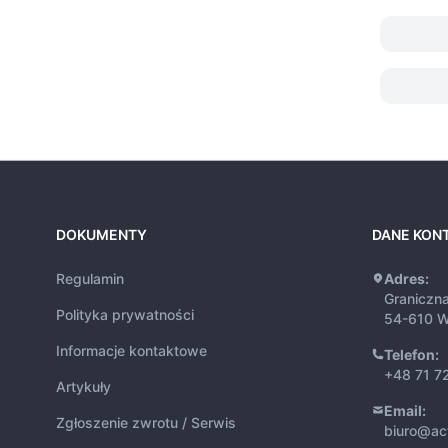
DOKUMENTY
DANE KON
Regulamin
Adres:
Graniczn
Polityka prywatności
54-610 W
Informacje kontaktowe
Telefon:
+48 71 7
Artykuły
Email:
Zgłoszenie zwrotu / Serwis
biuro@ac