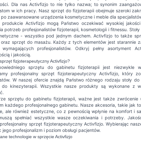
ności. Dla nas Activfizjo to nie tylko nazwa; to synonim zaang
istom w ich pracy. Nasz sprzęt do fizjoterapii obejmuje szeroki z
 po zaawansowane urządzenia kosmetyczne i meble dla specjalistó
rodukcie Activfizjo mogą Państwo oczekiwać wysokiej jakości
a potrzeb profesjonalistów fizjoterapii, kosmetologii i fitnessu. St
etyczne - wszystko pod jednym dachem. Activfizjo to także sprzę
j oraz sprzęt do masażu. Każdy z tych elementów jest starannie 
j wymagających profesjonalistów. Odkryj pełny asortyment Act
ścią i jakością.
przęt fizjoterapeutyczny Activfizjo?
wiedniego sprzętu do gabinetu fizjoterapii jest niezwykle w
amy profesjonalny sprzęt fizjoterapeutyczny Activfizjo, który 
listów. W naszej ofercie znajdą Państwo różnego rodzaju stoły do
 do kinezyterapii. Wszystkie nasze produkty są wykonane z wys
ć.
ze sprzętu do gabinetu fizjoterapii, ważne jest także zwrócenie u
m każdego profesjonalnego gabinetu. Nasze akcesoria, takie jak tor
ne, ale również estetyczne, co z pewnością wpłynie na komfort i s
muszą spełniać wszystkie wasze oczekiwania i potrzeby. Jakość
profesjonalny sprzęt fizjoterapeutyczny Activfizjo. Wybierając na
 jego profesjonalizm i poziom obsługi pacjentów.
e technologie w sprzęcie Activfizjo