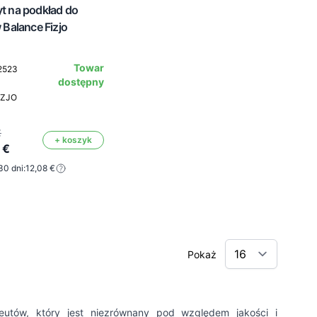
t na podkład do
 Balance Fizjo
Towar
2523
dostępny
IZJO
€
+ koszyk
 €
30 dni:
12,08 €
Pokaż
utów, który jest niezrównany pod względem jakości i