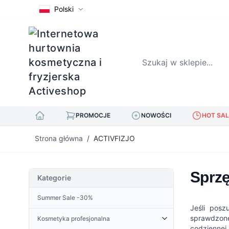
Polski
Szukaj w sklepie...
PROMOCJE
NOWOŚCI
HOT SAL
Przejdź do treści
Strona główna
/
ACTIVFIZJO
Sprzę
Kategorie
Summer Sale -30%
Jeśli posz
sprawdzone
Kosmetyka profesjonalna
codziennej