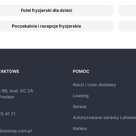
Fotel fryzjerski dla dzieci
Poczekalnie i recepcje fryzjerskie
TAKTOWE
POMOC
Koszt i czas dostawy
a 8B, bud. DC 2A
Leasing
rocław
Serwis
25 41 71
Autoryzowane serwisy Lafome
Kariera
tiveshop.com.pl