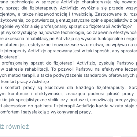
ne technologie w sprzęcie Activfizjo charakteryzują się nowators
lny sprzęt dla fizjoterapeuty Activfizjo wyróżnia się przede ws
cjentów, a także niezawodnością i trwałością. Zastosowane tu roz
żytkowania, co potwierdzają entuzjastyczne opinie specjalistów z b
ólnie wyróżnia się profesjonalny sprzęt do fizjoterapii Activfizjo?
zęt wykorzystujący najnowsze technologie, co zapewnia efektywność 
ne akcesoria rehabilitacyjne Activfizjo są wysoce funkcjonalne i er
 atutem jest estetyczne i nowoczesne wzornictwo, co wpływa na o
fizjoterapeuty Activfizjo opracowany jest w taki sposób, aby spro
izjoterapii.
 profesjonalny sprzęt do fizjoterapii Activfizjo, zyskują Państw
i w zakresie rehabilitacji. To pozwoli Państwu na efektywne lec
ch metod terapii, a także podwyższenie standardów oferowanych 
komfort pracy z Activfizjo
i komfort pracy są kluczowe dla każdego fizjoterapeuty. Sprzę
m komforcie i efektywności, znacząco podnosi jakość pracy spe
 takie jak specjalistyczne stoliki czy poduszki, umożliwiają precyz
ki akcesoriom do gabinetu fizjoterapii Activfizjo każda wizyta staje
omfortem i satysfakcją z wykonywanej pracy.
ź również