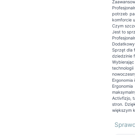
Zaawansowa
Profesjona
potrzeb pa
komforcie u
Czym szczeg
Jest to spr
Profesjonal
Dodatkowym
Sprzęt dla 
dziedzinie f
Wybierając
technologi
nowoczesny
Ergonomia i 
Ergonomia 
maksymalny
Activfizjo,
stron. Dzię
większym k
Sprawd