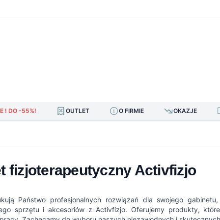
E ! DO -55%!
OUTLET
O FIRMIE
OKAZJE
t fizjoterapeutyczny Activfizjo
ukują Państwo profesjonalnych rozwiązań dla swojego gabinetu
go sprzętu i akcesoriów z Activfizjo. Oferujemy produkty, któ
 pracy. Zachęcamy do wyboru naszych niezawodnych i skutecznych