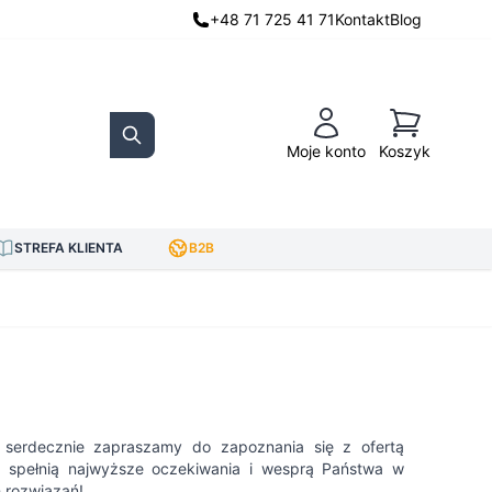
+48 71 725 41 71
Kontakt
Blog
Koszyk
Moje konto
Koszyk
Search
STREFA KLIENTA
B2B
, serdecznie zapraszamy do zapoznania się z ofertą
re spełnią najwyższe oczekiwania i wesprą Państwa w
 rozwiązań!