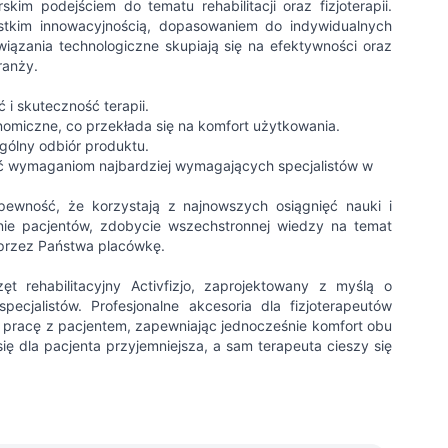
kim podejściem do tematu rehabilitacji oraz fizjoterapii.
zystkim innowacyjnością, dopasowaniem do indywidualnych
wiązania technologiczne skupiają się na efektywności oraz
ranży.
i skuteczność terapii.
gonomiczne, co przekłada się na komfort użytkowania.
gólny odbiór produktu.
stać wymaganiom najbardziej wymagających specjalistów w
o pewność, że korzystają z najnowszych osiągnięć nauki i
zenie pacjentów, zdobycie wszechstronnej wiedzy na temat
przez Państwa placówkę.
t rehabilitacyjny Activfizjo, zaprojektowany z myślą o
cjalistów. Profesjonalne akcesoria dla fizjoterapeutów
yjną pracę z pacjentem, zapewniając jednocześnie komfort obu
 się dla pacjenta przyjemniejsza, a sam terapeuta cieszy się