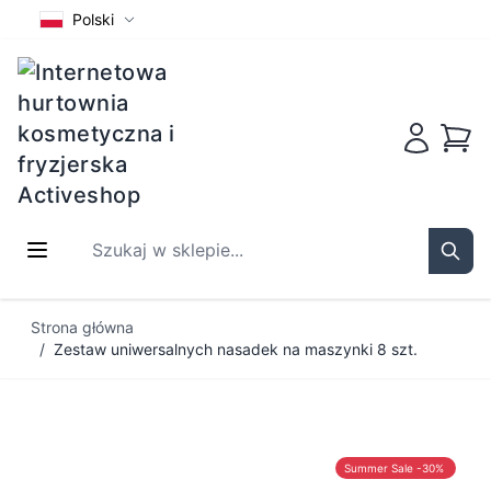
Polski
Koszy
Szukaj w sklepie...
Sear
Przejdź do treści
Strona główna
/
Zestaw uniwersalnych nasadek na maszynki 8 szt.
Summer Sale -30%