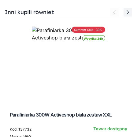
Press to skip carousel
Inni kupili również
Summer Sale -30%
Wysyłka 24h
Parafiniarka 300W Activeshop biała zestaw XXL
Towar dostępny
Kod: 137732
Marka: IWAX