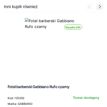
Press to skip carousel
Inni kupili również
Wysyłka 24h
Fotel barberski Gabbiano Rufo czarny
Towar dostępny
Kod: 125392
Marka: GABBIANO