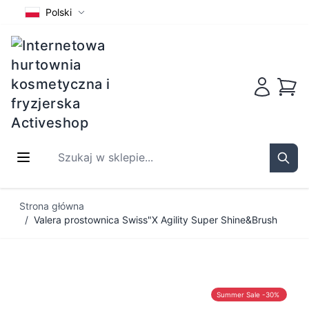
Polski
Koszy
Szukaj w sklepie...
Sear
Przejdź do treści
Strona główna
/
Valera prostownica Swiss"X Agility Super Shine&Brush
Summer Sale -30%