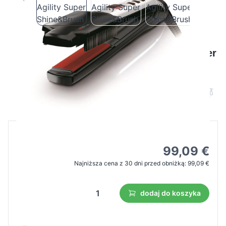
Valera prostownica Swiss"X Agility Super
Shine&Brush
Cena B2B
Cena detaliczna
141,55 €
99,09 €
Najniższa cena z 30 dni przed obniżką:
99,09 €
dodaj do koszyka