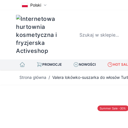
Polski
Szukaj w sklepie...
PROMOCJE
NOWOŚCI
HOT SAL
Przejdź do treści
Strona główna
/
Valera lokówko-suszarka do włosów Tur
Summer Sale -30%