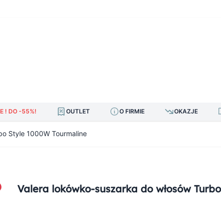
E ! DO -55%!
OUTLET
O FIRMIE
OKAZJE
bo Style 1000W Tourmaline
Valera lokówko-suszarka do włosów Turbo