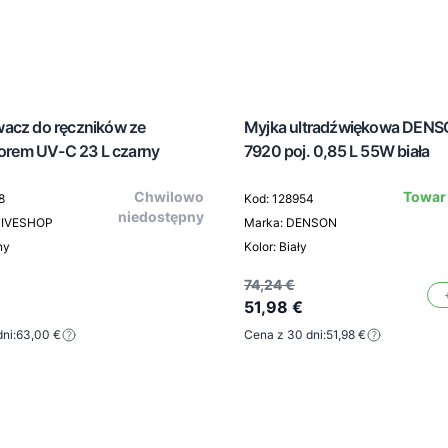
acz do ręczników ze
Myjka ultradźwiękowa DEN
torem UV-C 23 L czarny
7920 poj. 0,85 L 55W biała
Chwilowo
Towar
8
Kod: 128954
niedostępny
TIVESHOP
Marka: DENSON
ny
Kolor: Biały
74,24 €
51,98 €
ni:
63,00 €
Cena z 30 dni:
51,98 €