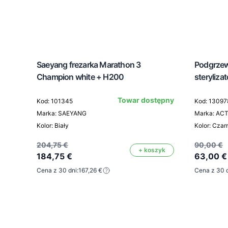
Saeyang frezarka Marathon 3
Podgrzew
Champion white + H200
steryliza
Towar dostępny
Kod: 101345
Kod: 13097
Marka: SAEYANG
Marka: AC
Kolor: Biały
Kolor: Czar
204,75 €
90,00 €
+ koszyk
184,75 €
63,00 €
Cena z 30 dni:
167,26 €
Cena z 30 d