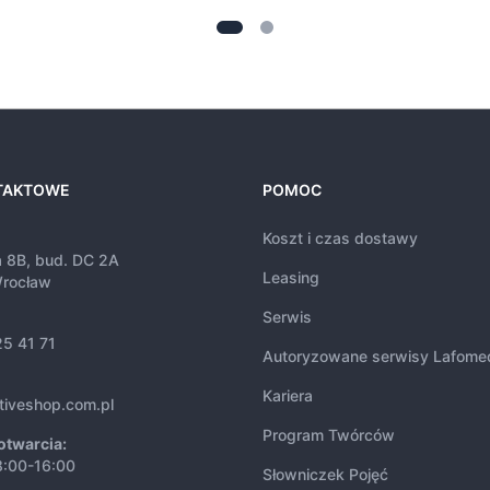
TAKTOWE
POMOC
Koszt i czas dostawy
a 8B, bud. DC 2A
Leasing
rocław
Serwis
25 41 71
Autoryzowane serwisy Lafome
Kariera
tiveshop.com.pl
Program Twórców
otwarcia:
8:00-16:00
Słowniczek Pojęć