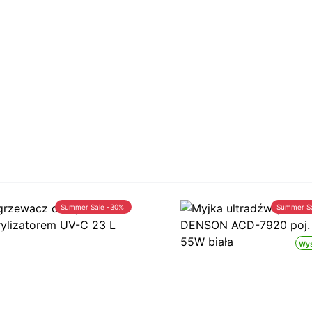
Summer Sale -30%
Summer S
Wys