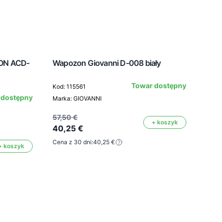
SON ACD-
Wapozon Giovanni D-008 biały
Frez
Towar dostępny
Kod: 115561
 dostępny
Marka: GIOVANNI
Kod: 
Mark
57,50 €
+ koszyk
Kolor:
40,25 €
Cena z 30 dni:
40,25 €
+ koszyk
54,9
38,
Cena 