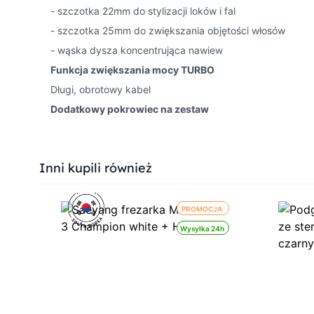
- szczotka 22mm do stylizacji loków i fal
- szczotka 25mm do zwiększania objętości włosów
- wąska dysza koncentrująca nawiew
Funkcja zwiększania mocy TURBO
Długi, obrotowy kabel
Dodatkowy pokrowiec na zestaw
Press to skip carousel
Inni kupili również
PROMOCJA
Wysyłka 24h