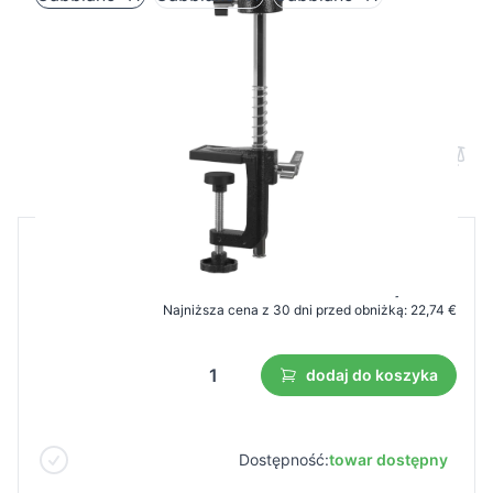
Statyw do główki fryzjerskiej Gabbiano
41
Cena B2B
Cena detaliczna
32,50 €
22,74 €
Najniższa cena z 30 dni przed obniżką:
22,74 €
dodaj do koszyka
Dostępność:
towar dostępny