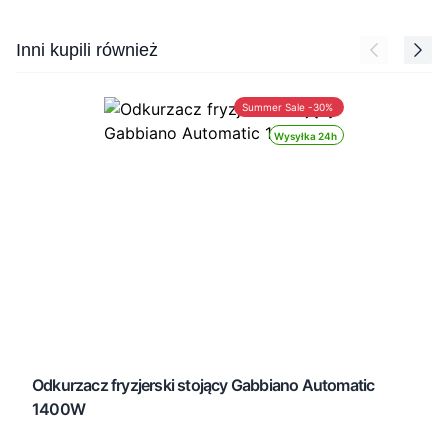
Press to skip carousel
Inni kupili również
Summer Sale -30%
Wysyłka 24h
Odkurzacz fryzjerski stojący Gabbiano Automatic
1400W