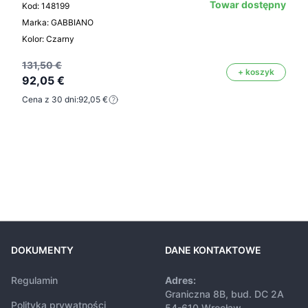
Towar dostępny
Kod: 148199
Marka: GABBIANO
Kolor: Czarny
131,50 €
+ koszyk
92,05 €
Cena z 30 dni:
92,05 €
DOKUMENTY
DANE KONTAKTOWE
Regulamin
Adres:
Graniczna 8B, bud. DC 2A
Polityka prywatności
54-610 Wrocław