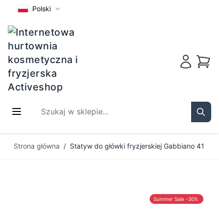
Polski
Koszy
Szukaj w sklepie...
Sear
Przejdź do treści
Strona główna
/
Statyw do główki fryzjerskiej Gabbiano 41
Summer Sale -30%