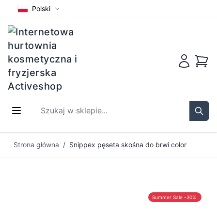
Polski
Koszy
Szukaj w sklepie...
Sear
Przejdź do treści
Strona główna
/
Snippex pęseta skośna do brwi color
Summer Sale -30%