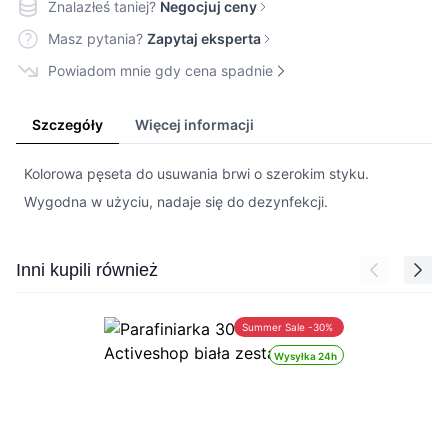
Znalazłeś taniej?
Negocjuj ceny
Masz pytania?
Zapytaj eksperta
Powiadom mnie gdy cena spadnie
Szczegóły
Więcej informacji
Kolorowa pęseta do usuwania brwi o szerokim styku.
Wygodna w użyciu, nadaje się do dezynfekcji.
Press to skip carousel
Inni kupili również
Summer Sale -30%
Wysyłka 24h