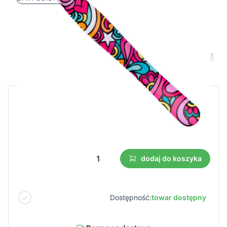
Snippex pęseta skośna do brwi color
Cena B2B
Cena detaliczna
1,75 €
1,23 €
Najniższa cena z 30 dni przed obniżką:
1,23 €
dodaj do koszyka
Dostępność:
towar dostępny