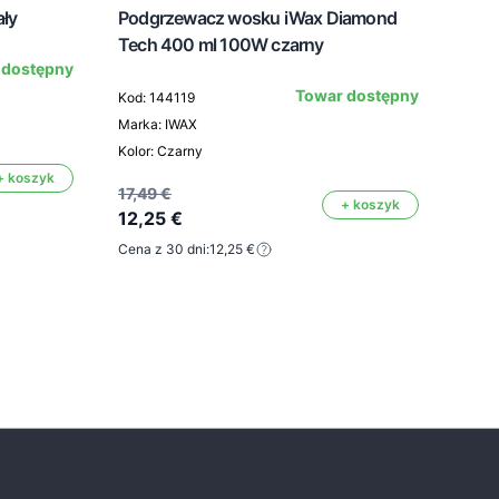
ały
Podgrzewacz wosku iWax Diamond
Prze
Tech 400 ml 100W czarny
 dostępny
Towar dostępny
Kod: 144119
Kod:
Marka: IWAX
Mark
Kolor: Czarny
Kolor:
+ koszyk
17,49 €
+ koszyk
12,25 €
13,2
Cena z 30 dni:
12,25 €
9,2
Cena 