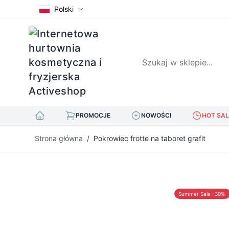
Polski
Szukaj w sklepie...
PROMOCJE
NOWOŚCI
HOT SAL
Przejdź do treści
Strona główna
/
Pokrowiec frotte na taboret grafit
Summer Sale -30%