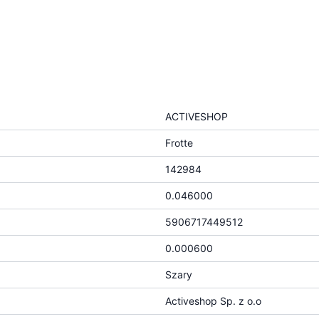
ACTIVESHOP
Frotte
142984
0.046000
5906717449512
0.000600
Szary
Activeshop Sp. z o.o