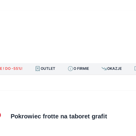
E ! DO -55%!
OUTLET
O FIRMIE
OKAZJE
Pokrowiec frotte na taboret grafit