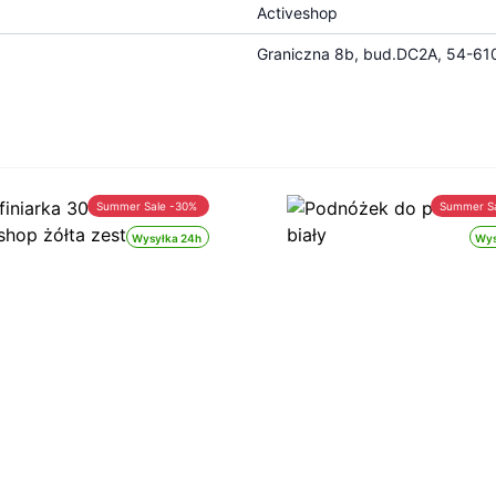
Activeshop
Graniczna 8b, bud.DC2A, 54-610
Summer Sale -30%
Summer S
Wysyłka 24h
Wys