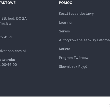
TAKTOWE
POMOC
Koszt i czas dostawy
a 8B, bud. DC 2A
Leasing
rocław
Serwis
25 41 71
Autoryzowane serwisy Lafome
Kariera
tiveshop.com.pl
Program Twórców
otwarcia:
8:00-16:00
Słowniczek Pojęć