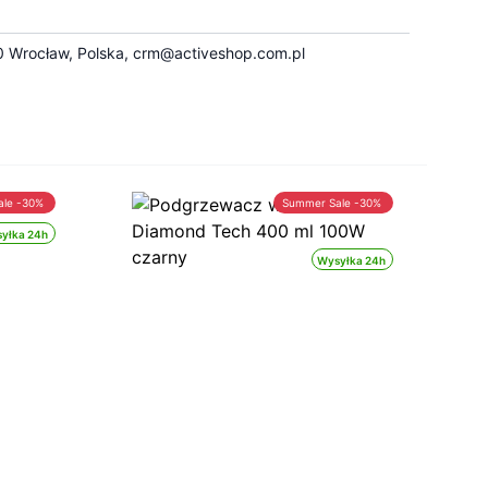
 Wrocław, Polska,
crm@activeshop.com.pl
ale -30%
Summer Sale -30%
yłka 24h
Wysyłka 24h