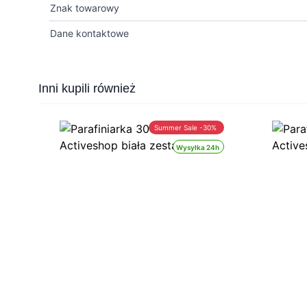
Znak towarowy
Dane kontaktowe
Press to skip carousel
Inni kupili również
Summer Sale -30%
Wysyłka 24h