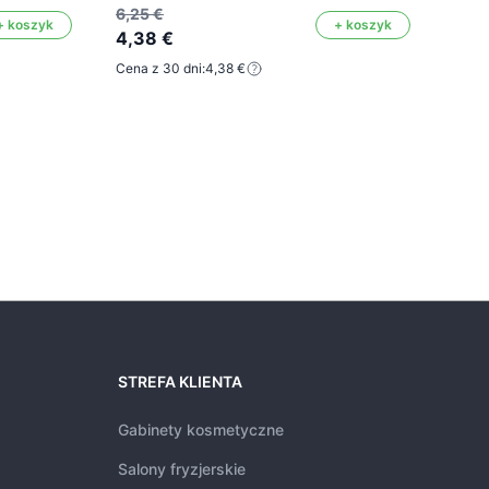
Mark
6,25 €
+ koszyk
+ koszyk
4,38 €
Cena z 30 dni:
4,38 €
6,25
4,3
Cena 
STREFA KLIENTA
Gabinety kosmetyczne
Salony fryzjerskie