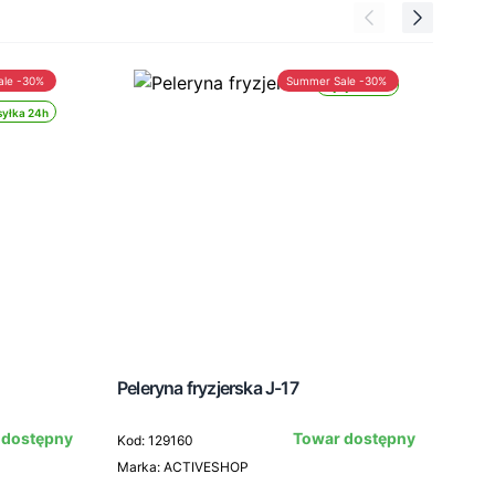
ale -30%
Summer Sale -30%
Wysyłka 24h
yłka 24h
Peleryna fryzjerska J-17
Pele
 dostępny
Towar dostępny
Kod: 129160
Marka: ACTIVESHOP
Kod: