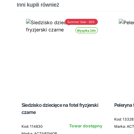
Press to skip carousel
Inni kupili również
Summer Sale -30%
Wysyłka 24h
Siedzisko dziecięce na fotel fryzjerski
Peleryna 
czarne
Kod: 13328
Towar dostępny
Kod: 114830
Marka: AC
Marka: ACTIVESHOP