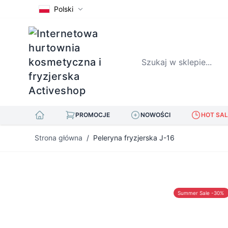
Polski
Szukaj w sklepie...
PROMOCJE
NOWOŚCI
HOT SAL
Przejdź do treści
Strona główna
/
Peleryna fryzjerska J-16
Summer Sale -30%