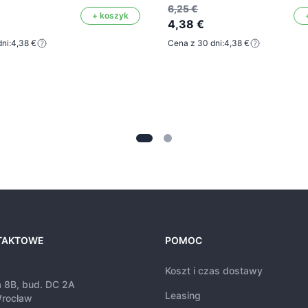
6,25 €
+ koszyk
4,38 €
ni:
4,38 €
Cena z 30 dni:
4,38 €
TAKTOWE
POMOC
Koszt i czas dostawy
a 8B, bud. DC 2A
Leasing
rocław