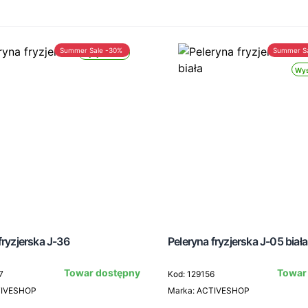
Summer Sale -30%
Summer S
Wysyłka 24h
Wys
fryzjerska J-36
Peleryna fryzjerska J-05 biała
Towar dostępny
Towar
7
Kod: 129156
TIVESHOP
Marka: ACTIVESHOP