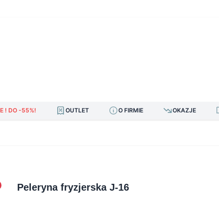
E ! DO -55%!
OUTLET
O FIRMIE
OKAZJE
Peleryna fryzjerska J-16