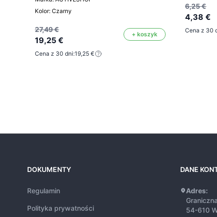
6,25 €
Kolor: Czarny
4,38 €
27,49 €
Cena z 30 d
+ koszyk
19,25 €
Cena z 30 dni:
19,25 €
DOKUMENTY
DANE KON
Regulamin
Adres:
Graniczn
Polityka prywatności
54-610 W