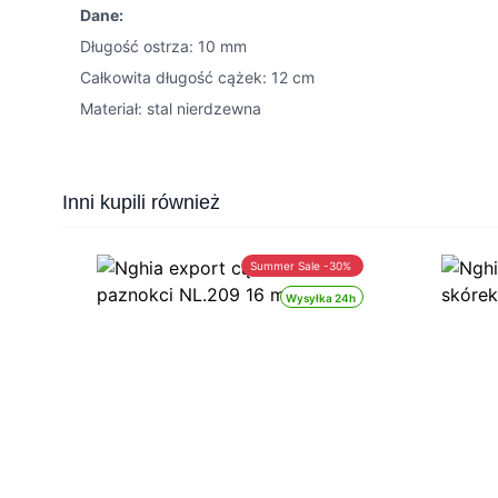
Dane:
Długość ostrza: 10 mm
Całkowita długość cążek: 12 cm
Materiał: stal nierdzewna
Press to skip carousel
Inni kupili również
Summer Sale -30%
Wysyłka 24h