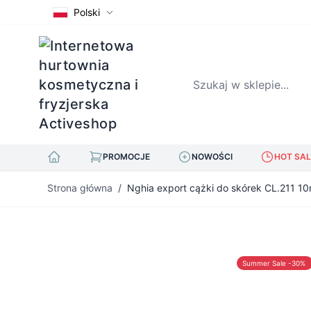
Polski
Szukaj w sklepie...
PROMOCJE
NOWOŚCI
HOT SAL
Przejdź do treści
Strona główna
/
Nghia export cążki do skórek CL.211 1
Summer Sale -30%