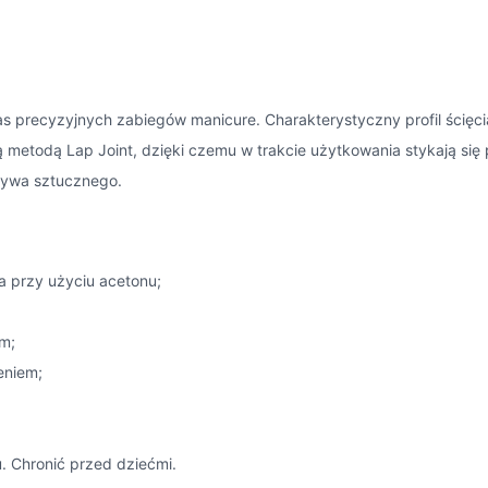
s precyzyjnych zabiegów manicure. Charakterystyczny profil ścięci
etodą Lap Joint, dzięki czemu w trakcie użytkowania stykają się p
zywa sztucznego.
a przy użyciu acetonu;
m;
eniem;
 Chronić przed dziećmi.