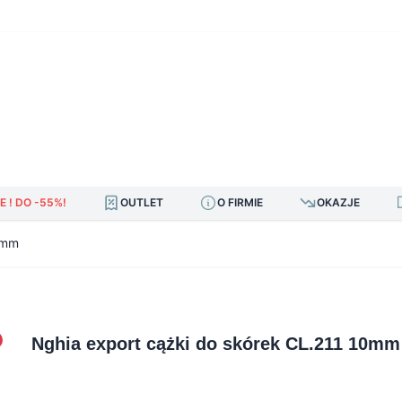
E ! DO -55%!
OUTLET
O FIRMIE
OKAZJE
0mm
Nghia export cążki do skórek CL.211 10mm