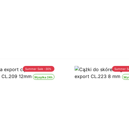
Summer Sale -30%
Summer S
Wysyłka 24h
Wys