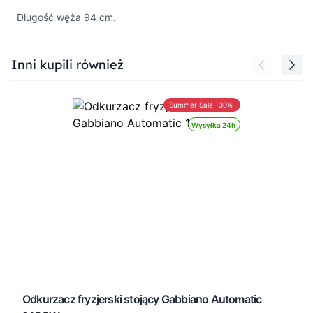
Długość węża 94 cm.
Press to skip carousel
Inni kupili również
Summer Sale -30%
Wysyłka 24h
Odkurzacz fryzjerski stojący Gabbiano Automatic