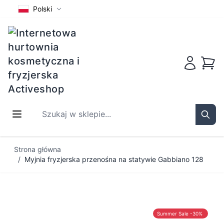
Polski
Koszy
Szukaj w sklepie...
Sear
Przejdź do treści
Strona główna
/
Myjnia fryzjerska przenośna na statywie Gabbiano 128
Summer Sale -30%